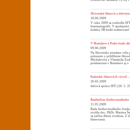
Slovenská filmová a televízn
18.06.2009
V roku 2009 sa rozhodla SFTA
kinematografii. V spoluprác
kultúry SR budú realizované 
V Bratislave a Prahe bude slá
09.06.2009
Na Slovensku nemáme veľa pu
pokusom o priblíženie filozof
Michaloviča a Vlastimila Zusk
predstavená v Bratislave aj v
Kalendár filmových výročí –
26.05.2009
tlačová správa SFÚ (26. 5. 2
Riaditeľom Audiovizuálneho 
11.05.2009
Rada Audiovizuálneho fondu 
zvolila doc. PhDr. Martina Š
sa začína dňom zvolenia. Z de
hlasovania.