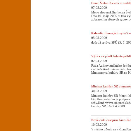
Herec Štefan Kvietik v nedeľ
07.05.2009
Meno slovenského herca Štef
Dňa 10. mája 2009 si táto v
zobrazením rôznych typov pos
Kalendár filmových výročí 
05.05.2009
tlačová správa SFÚ (5. 5. 20
Výzva na predkladanie prihlá
02.04.2009
Rada Audiovizuálneho fondu 
riaditeľa Audiovizuálneho fo
Ministerstva kultúry SR na N
Minister kultúry SR vymenov
30.03.2009
Minister kultúry SR Marek M
ktorého poslaním je podpora 
schválená výzva na predklada
kultúry SR dňa 2.4.2009.
Nové číslo časopisu Kino-Ik
10.03.2009
V týchto dňoch sa k čitateľo