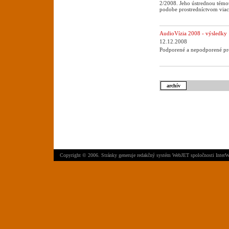
2/2008. Jeho ústrednou témo
podobe prostredníctvom viac
AudioVízia 2008 - výsledky
12.12.2008
Podporené a nepodporené pro
archív
Copyright © 2006. Stránky generuje
redakčný systém WebJET
spoločnosti
InterW