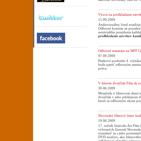
Výzva na predkladanie návr
11.09.2009
Audiovizuálny fond zriaďuje
Odborné komisie sú poradným
nezávislého posúdenia každej
predkladanie návrhov kandi
Odborné semináre na MFF Ci
07.09.2009
Piatkové poobedie 4. ročník
bude patriť odborným semin
práva.
V letnom dvojčísle Film.sk r
30.06.2009
Mesačník o filmovom dianí n
dvojčísla v jeho jubilejnom 
ktoré sa odborným okom poz
Slovenský filmový ústav bude
19.06.2009
17. ročník festivalu Art Film 
vybraných činností Slovensk
zoznámiť sa s jeho prezenta
DVD nosičov, ako filmového k
reflektovať aktuálny vývoj v 