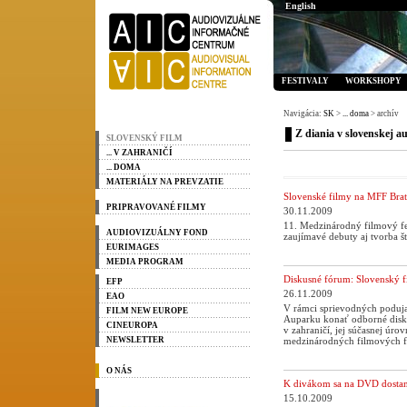
English
FESTIVALY
WORKSHOPY
Navigácia:
SK
>
... doma
> archív
Z diania v slovenskej au
SLOVENSKÝ FILM
... V ZAHRANIČÍ
... DOMA
MATERIÁLY NA PREVZATIE
Slovenské filmy na MFF Brat
PRIPRAVOVANÉ FILMY
30.11.2009
11. Medzinárodný filmový fe
AUDIOVIZUÁLNY FOND
zaujímavé debuty aj tvorba
EURIMAGES
MEDIA PROGRAM
Diskusné fórum: Slovenský f
EFP
26.11.2009
EAO
V rámci sprievodných podujat
FILM NEW EUROPE
Auparku konať odborné disku
CINEUROPA
v zahraničí, jej súčasnej úro
NEWSLETTER
medzinárodných filmových fes
O NÁS
K divákom sa na DVD dostane
15.10.2009