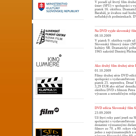
V poradí už štvrtý film druh
ústav (SFÚ) v spolupráci s v
piatok 16. októbra. Dramatic
Barabáš, je úvahou nad hodno
neľudských podmienkach. DV
Na DVD vyjde slovenský film 
08.10.2009
V piatok 9. októbra vyjde už 
Slovenský filmový ústav (SFÚ
kultúry SR. Dramatický príb
1965 nakrútil Dimitrij Plic
Ako druhý film druhej série
01.10.2009
Filmy druhej série DVD edíci
spolupráci s vydavateľstvom 
piatok 25. septembra. Desať
3,29 EUR ako súčasť denníka
októbra DVD s filmom Petra 
výrazom a netradičným reži
DVD edícia Slovenský film 6
23.09.2009
Už štyri roky patrí jeseň na
spolupráci s vydavateľstvom 
desiatimi významnými dielam
filmov zo 70. a 80. rokov vl
jedno z najvýznamnejších a n
názvom Slovenský film 60. r