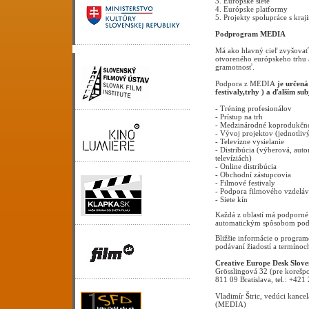
3. Európske siete
4. Európske platformy
5. Projekty spolupráce s kra
Podprogram MEDIA
Má ako hlavný cieľ zvyšovať
otvoreného európskeho trhu a
gramotnosť.
Podpora z MEDIA
je určená
festivaly,trhy ) a ďalším su
- Tréning profesionálov
- Prístup na trh
- Medzinárodné koprodukčn
- Vývoj projektov (jednotliv
- Televízne vysielanie
- Distribúcia (výberová, au
televíziách)
- Online distribúcia
- Obchodní zástupcovia
- Filmové festivaly
- Podpora filmového vzdeláv
- Siete kín
Každá z oblastí má podporné 
automatickým spôsobom podpo
Bližšie informácie o progra
podávaní žiadostí a termíno
Creative Europe Desk Slove
Grösslingová 32 (pre korešp
811 09 Bratislava, tel.: +42
Vladimír Štric, vedúci kance
(MEDIA)