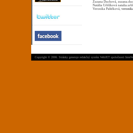
Zuzana Duchová, zuzana.duc
Natália Urblíková natalia.u
Veronika Paštéková,
veronik
Copyright © 2006. Stránky generuje
redakčný systém WebJET
spoločnosti
InterW