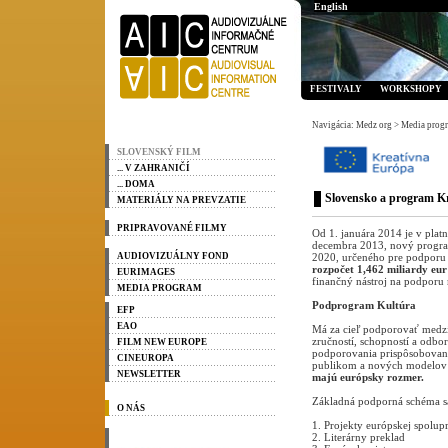
English
FESTIVALY
WORKSHOPY
Navigácia: Medz org > Media prog
SLOVENSKÝ FILM
... V ZAHRANIČÍ
... DOMA
Slovensko a program K
MATERIÁLY NA PREVZATIE
PRIPRAVOVANÉ FILMY
Od 1. januára 2014 je v plat
decembra 2013, nový progra
AUDIOVIZUÁLNY FOND
2020, určeného pre podporu 
rozpočet 1,462 miliardy eur
EURIMAGES
finančný nástroj na podporu 
MEDIA PROGRAM
Podprogram Kultúra
EFP
EAO
Má za cieľ podporovať medz
zručností, schopností a odbor
FILM NEW EUROPE
podporovania prispôsobovani
CINEUROPA
publikom a nových modelov
NEWSLETTER
majú európsky rozmer.
Základná podporná schéma sa 
O NÁS
1. Projekty európskej spolup
2. Literárny preklad