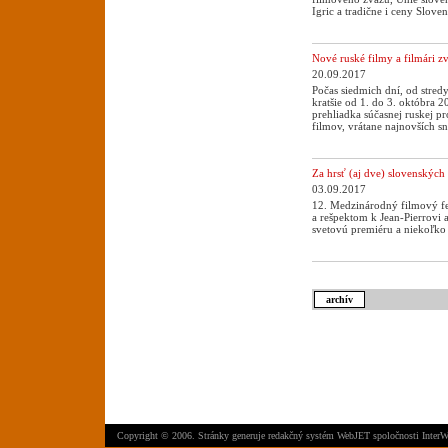
Igric a tradične i ceny Slove
Nové ruské filmy a filmári z
20.09.2017
Počas siedmich dní, od stred
kratšie od 1. do 3. októbra
prehliadka súčasnej ruskej pr
filmov, vrátane najnovších 
Za hrsť (aj dve) slovenských
03.09.2017
12. Medzinárodný filmový fe
a rešpektom k Jean-Pierrovi
svetovú premiéru a niekoľko
archív
Copyright © 2006. Stránky generuje
redakčný systém WebJET
spoločnosti
InterW