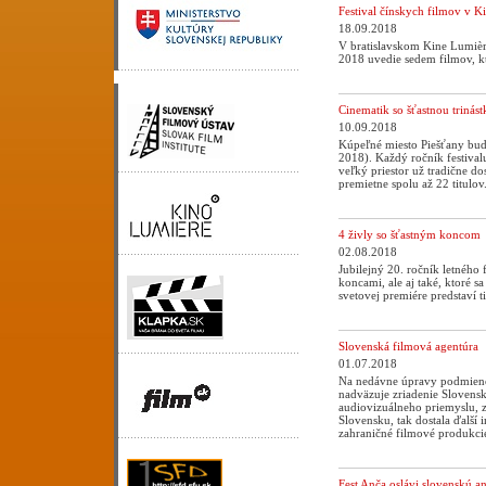
Festival čínskych filmov v K
18.09.2018
V bratislavskom Kine Lumière
2018 uvedie sedem filmov, kt
Cinematik so šťastnou trinás
10.09.2018
Kúpeľné miesto Piešťany bude
2018). Každý ročník festival
veľký priestor už tradične d
premietne spolu až 22 titulov
4 živly so šťastným koncom
02.08.2018
Jubilejný 20. ročník letného 
koncami, ale aj také, ktoré 
svetovej premiére predstaví
Slovenská filmová agentúra
01.07.2018
Na nedávne úpravy podmieno
nadväzuje zriadenie Slovens
audiovizuálneho priemyslu, z
Slovensku, tak dostala ďalší 
zahraničné filmové produkci
Fest Anča oslávi slovenskú a