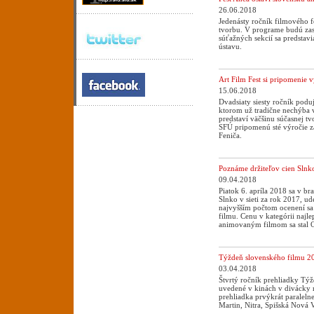
26.06.2018
Jedenásty ročník filmového f
tvorbu. V programe budú zas
súťažných sekcií sa predstav
ústavu.
Art Film Fest si pripomenie
15.06.2018
Dvadsiaty siesty ročník podu
ktorom už tradične nechýba v
predstaví väčšinu súčasnej t
SFÚ pripomenú sté výročie z
Feniča.
Poznáme držiteľov cien Slnko
09.04.2018
Piatok 6. apríla 2018 sa v b
Slnko v sieti za rok 2017, 
najvyšším počtom ocenení sa s
filmu. Cenu v kategórii najle
animovaným filmom sa stal Oc
Týždeň slovenského filmu 20
03.04.2018
Štvrtý ročník prehliadky Týžd
uvedené v kinách v divácky
prehliadka prvýkrát paraleln
Martin, Nitra, Spišská Nová V