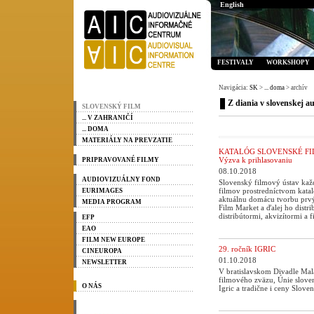
English
FESTIVALY
WORKSHOPY
Navigácia:
SK
>
... doma
> archív
Z diania v slovenskej au
SLOVENSKÝ FILM
... V ZAHRANIČÍ
... DOMA
MATERIÁLY NA PREVZATIE
KATALÓG SLOVENSKÉ FIL
Výzva k prihlasovaniu
PRIPRAVOVANÉ FILMY
08.10.2018
AUDIOVIZUÁLNY FOND
Slovenský filmový ústav ka
filmov prostredníctvom kata
EURIMAGES
aktuálnu domácu tvorbu prv
MEDIA PROGRAM
Film Market a ďalej ho distr
distribútormi, akvizítormi a
EFP
EAO
FILM NEW EUROPE
29. ročník IGRIC
CINEUROPA
01.10.2018
NEWSLETTER
V bratislavskom Divadle Mal
filmového zväzu, Únie slove
O NÁS
Igric a tradične i ceny Slove