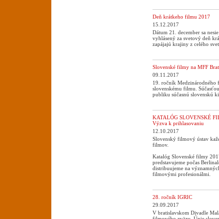
Deň krátkeho filmu 2017
15.12.2017
Dátum 21. december sa nesie 
vyhlásený za svetový deň kr
zapájajú krajiny z celého sve
Slovenské filmy na MFF Brat
09.11.2017
19. ročník Medzinárodného fi
slovenskému filmu. Súčasťou
publiku súčasnú slovenskú k
KATALÓG SLOVENSKÉ FIL
Výzva k prihlasovaniu
12.10.2017
Slovenský filmový ústav ka
filmov.
Katalóg Slovenské filmy 20
predstavujeme počas Berlin
distribuujeme na významných 
filmovými profesionálmi.
28. ročník IGRIC
29.09.2017
V bratislavskom Divadle Mal
filmového zväzu, Únie slove