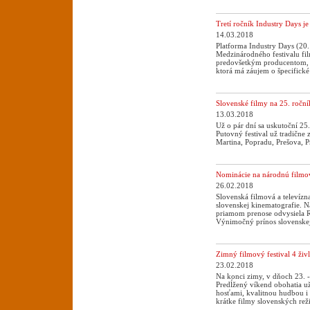
Tretí ročník Industry Days je
14.03.2018
Platforma Industry Days (20.
Medzinárodného festivalu fil
predovšetkým producentom, fi
ktorá má záujem o špecifické
Slovenské filmy na 25. roční
13.03.2018
Už o pár dní sa uskutoční 25
Putovný festival už tradične 
Martina, Popradu, Prešova, P
Nominácie na národnú filmov
26.02.2018
Slovenská filmová a televíz
slovenskej kinematografie. N
priamom prenose odvysiela R
Výnimočný prínos slovenskej
Zimný filmový festival 4 živl
23.02.2018
Na konci zimy, v dňoch 23. - 
Predĺžený víkend obohatia 
hosťami, kvalitnou hudbou i
krátke filmy slovenských reži