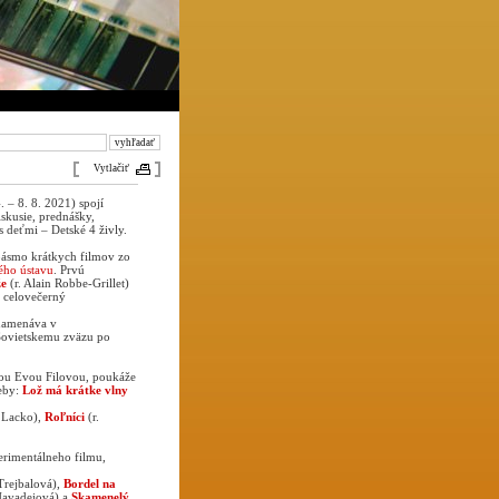
Vytlačiť
. – 8. 8. 2021) spojí
iskusie, prednášky,
 deťmi – Detské 4 živly.
 pásmo krátkych filmov zo
ého ústavu
. Prvú
že
(r. Alain Robbe-Grillet)
ý celovečerný
znamenáva v
Sovietskemu zväzu po
kou Evou Filovou, poukáže
reby:
Lož má krátke vlny
n Lacko),
Roľníci
(r.
perimentálneho filmu,
 Trejbalová),
Bordel na
Havadejová) a
Skamenelý