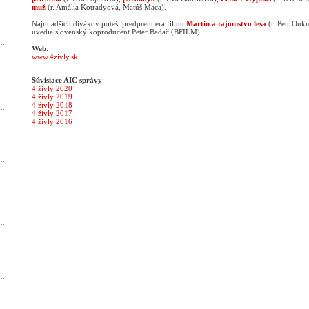
muž
(r. Amália Kotradyová, Matúš Maca).
Najmladších divákov poteší predpremiéra filmu
Martin a tajomstvo lesa
(r. Petr Ouk
uvedie slovenský koproducent Peter Badač (BFILM).
Web
:
www.4zivly.sk
Súvisiace AIC správy
:
4 živly 2020
4 živly 2019
4 živly 2018
4 živly 2017
4 živly 2016