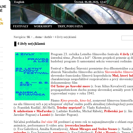
English
Štvrtok 06.08.2026, 12:47
FESTIVALY
WORKSHOPY
TRHY, PODUJATIA
Navigácia:
SK
>
... doma
>
Archív
> 4 živly ne(s)klamú
4 živly ne(s)klamú
Program 23. ročníka Letného filmového festivalu
4 živly
(4
ústredná téma „Pravda a lož“. Okrem projekcií prinesie aj d
hudobný program či samostatnú sekciu venovanú rodinám s
Festival v Banskej Štiavnici premietne dva dlhometrážne a
zbierok Národného filmového archívu
Slovenského filmov
slovensko-francúzsku filmovú koprodukciu
Muž, ktorý lu
charakterizuje nespoľahlivé rozprávačstvo a prvý slovensk
dokumentárny film
Od Tatier po Azovské more
(r. Ivan Július Kovačevič) za
propagandistickom duchu postup slovenskej armády proti 
vypovedaní vojny v roku 1941.
Pásmo
Kino-pravda, kino-lož
, zostavené filmovou historič
na silu filmovej reči a jej schopnosť ohýbať realitu podľa aktuálnej (ideologickej) pot
(r. František Kudláč, Jiří Hečl),
Triedny nepriateľ
(r. Vlado Kubenko),
K udalostiam v Maďarsku
(r. Ladislav Kudelka, Michal Rábek),
Pribetská jar
(r. Já
Jaroslav Pogran) a
Lazníci
(r. Jaroslav Pogran).
Súťažná prehliadka
Iné vízie SK
predstaví aj tento rok to najzaujímavejšie z oblasti ex
animácie, performance či video artu:
(everyday)madness
(r. Eva Gabrižová, Amália Kotradyová),
About Mirages and Stolen Stones
(r. Natália
prírodno
(r. Eva Sajanová),
paranoya
(r. Eva Gabrižová),
Ēchō + Hypnōs
(r. Tereza 