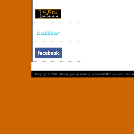
Copyright © 2006. Stránky generuje
redakčný systém WebJET
spoločnosti
InterW