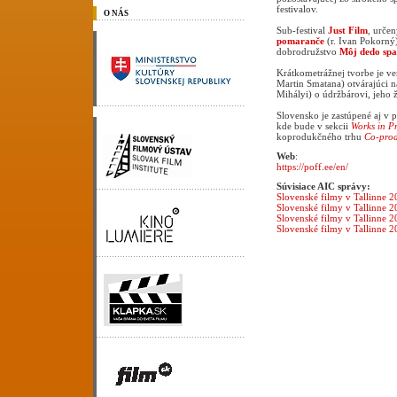
festivalov.
O NÁS
Sub-festival
Just Film
, urče
pomaranče
(r. Ivan Pokorný
dobrodružstvo
Môj dedo spa
Krátkometrážnej tvorbe je v
Martin Smatana) otvárajúci 
Mihályi) o údržbárovi, jeho ž
Slovensko je zastúpené aj 
kde bude v sekcii
Works in P
koprodukčného trhu
Co-prod
Web
:
https://poff.ee/en/
Súvisiace AIC správy:
Slovenské filmy v Tallinne 
Slovenské filmy v Tallinne 
Slovenské filmy v Tallinne 
Slovenské filmy v Tallinne 