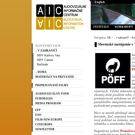
English
FESTIVALY
WORKSHOPY
Navigácia:
SK
>
... v zahraničí
>
Ar
Slovenské zastúpenie v 
SLOVENSKÝ FILM
... V ZAHRANIČÍ
Je
MFF Karlovy Vary
(1
MFF Cannes
vr
Berlinale
hl
P
... DOMA
Ce
MATERIÁLY NA PREVZATIE
uv
Ja
PRIPRAVOVANÉ FILMY
ná
väzeniach. Vďaka získaným sk
AUDIOVIZUÁLNY FOND
vlastnej duše použitím toho,
predstavivosti založenej na 
EURIMAGES
paralelného imaginárnemu sve
MEDIA PROGRAM
podvedomé prepojenia, namie
EFP
Hoci sa mnohí zdráhajú akcept
EAO
fenomén, žiaľ, nepozná hrani
FILM NEW EUROPE
nový pohľad na intimitu, sex
režisérka a scenáristka filmu.
CINEUROPA
NEWSLETTER
Sugestívny príbeh
Pomaľova
pozostávajúcej zo širokého s