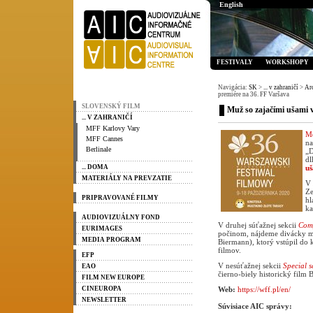
English
FESTIVALY
WORKSHOPY
Navigácia:
SK
>
... v zahraničí
>
Ar
premiére na 36. FF Varšava
SLOVENSKÝ FILM
Muž so zajačími ušami v
... V ZAHRANIČÍ
MFF Karlovy Vary
Me
MFF Cannes
na
Berlinale
„D
dl
... DOMA
u
MATERIÁLY NA PREVZATIE
V
Ze
PRIPRAVOVANÉ FILMY
hl
ka
AUDIOVIZUÁLNY FOND
V druhej súťažnej sekcii
Comp
EURIMAGES
počinom, nájdeme divácky mi
MEDIA PROGRAM
Biermann), ktorý vstúpil do 
filmov.
EFP
V nesúťažnej sekcii
Special s
EAO
čierno-biely historický fil
FILM NEW EUROPE
CINEUROPA
Web:
https://wff.pl/en/
NEWSLETTER
Súvisiace AIC správy: