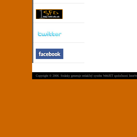
Copyright © 2006. Stránky generuje
redakčný systém WebJET
spoločnosti
InterW