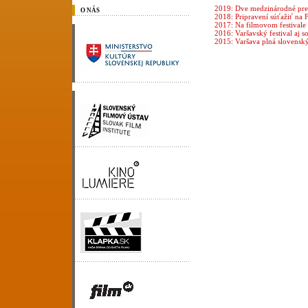
2019: Dve medzinárodné pre
O NÁS
2018: Pripravení súťažiť na 
2017: Na filmovom festivale 
2016: Varšavský festival aj 
2015: Varšava plná slovensk