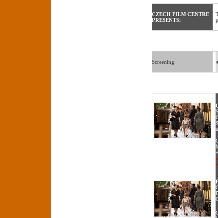
CZECH FILM CENTRE
T
PRESENTS:
p
Screening:
S
C
S
C
M
C
D
C
C