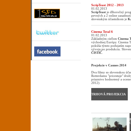
ScripTeast 2012 - 2013
01.02.2013
ScripTeast
je dlhoročný prog
pevných a 2 online zasadnutí
slovenským účastníkom je
K
Cinema Total 6
01.02.2013
Základným cieľom
Cinema T
východnej Európy. Cinema Tot
pokúša týmto podujatím napo
vývoja po produkciu. Slove
ČISTIČ
.
Projekcie v Cannes 2014
Dva filmy so slovenskou úča
Rotterdamu "pricestuje" druh
priaznivo hodnotený a ocene
2012).
TRHOVÁ PROJEKCIA