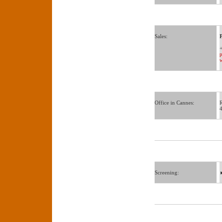
Sales:
Office in Cannes:
R
4
Screening: