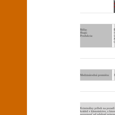
V
Réžia:
Hrajú:
I
Produkcia:
L
P
Medzinárodná premiéra:
Kriminálny príbeh na pozadí
krádež v klenotníctve, z ktor
pozornosť od udalostí prip