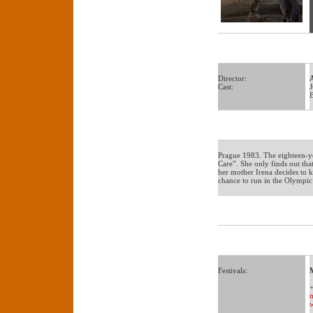
Director:
Cast:
J
B
Prague 1983. The eighteen-ye
Care”. She only finds out tha
her mother Irena decides to 
chance to run in the Olympi
Festivals: