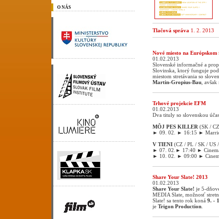
O NÁS
Tlačová správa
1. 2. 2013
Nové miesto na Európskom
01.02.2013
Slovenské informačné a propa
Slovinska, ktorý funguje p
miestom stretávania so slov
Martin-Gropius-Bau
, avšak
Trhové projekcie EFM
01.02.2013
Dva tituly so slovenskou úč
MÔJ PES KILLER
(SK / CZ
► 09. 02. ► 16:15 ► Marrio
V TIENI
(CZ / PL / SK / US /
► 07. 02.► 17:40 ► Cinem
► 10. 02. ► 09:00 ► Cinem
Share Your Slate! 2013
01.02.2013
Share Your Slate!
je 5-dňov
MEDIA Slate, možnosť stretn
Slate! sa tento rok koná
9. -
je
Trigon Production
.