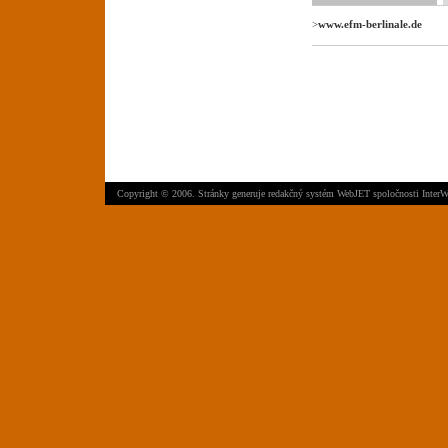
>
www.efm-berlinale.de
Copyright © 2006. Stránky generuje
redakčný systém WebJET
spoločnosti
InterW