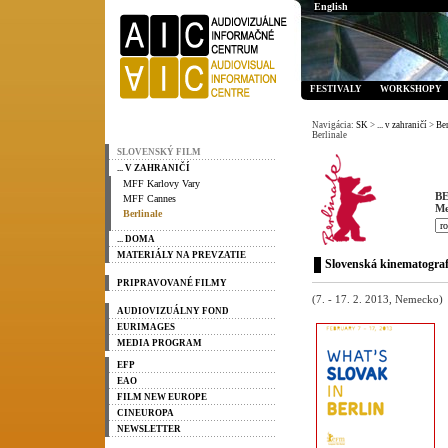
English
FESTIVALY
WORKSHOPY
Navigácia:
SK
>
... v zahraničí
>
Ber
Berlinale
SLOVENSKÝ FILM
... V ZAHRANIČÍ
MFF Karlovy Vary
B
MFF Cannes
Me
Berlinale
... DOMA
MATERIÁLY NA PREVZATIE
Slovenská kinematografi
PRIPRAVOVANÉ FILMY
(7. - 17. 2. 2013, Nemecko)
AUDIOVIZUÁLNY FOND
EURIMAGES
MEDIA PROGRAM
EFP
EAO
FILM NEW EUROPE
CINEUROPA
NEWSLETTER