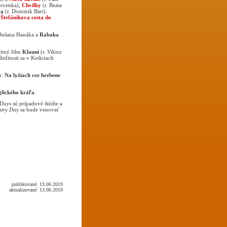
ervenka),
Chvilky
(r. Beata
ta
(r. Dominik Bari).
a
Štefánikova cesta do
ušana Hanáka a
Rabaka
itný film
Klauni
(r. Viktor
íležitosti sa v Košiciach
a
:
Na lyžiach cez hrebene
lického kráľa
.
l Days
sú prípadové štúdie a
stry Day
sa bude venovať
publikované: 13.06.2019
aktualizované: 13.06.2019