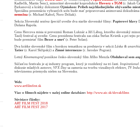
Kadlečík, Martin Šenc), minoritné slovenské koprodukcie
Hovory s TGM
(r. Jakub Č
Parkanová) a krátky dokument
Ojmiakon: Príbeh najchladnejšieho obývaného mies
Špeciálnu prezentáciu vybraných scén bude mať pripravovaná animovaná dokudrám
nemožna
(r. Michael Kaboš, Noro Držiak).
Sekcia
Slovenská sezóna špeciál
uvedie dva staršie slovenské filmy:
Papierové hlavy
D
Dušana Rapoša.
Cenu Hercova misia si prevezmú Roman Luknár a Jiří Lábus, ktorého slovenský minor
Tauš) festival aj uvedie. Cenu prezidenta festivalu zas získa Štefan Kvietik a pri tejto pr
bude premietať film
Boxer a smrť
(r. Peter Solan).
Dva krátke slovenské film s horskou tematikou sa predstavia v sekcii
Láska & anarchi
Tatier
(r. Karol Skřipský) a
Zimné intermezzo
(r. Jaroslav Pogran).
Letný
Kinematograf
ponúkne česko-slovenský film Jiřího Menzla
Obsluhoval som ang
Súčasťou festivalu je aj industry program, ktorý je rozdelený na tri časti.
Inspirationa
diskusie mladých autorov,
VFX Day
sa zameria na tvorbu vizuálnych efektov,
TV Indu
televíznemu priemyslu nielen na Slovensku.
Web:
www.artfilmfest.sk
Viac o filmoch nájdete v našej online databáze:
http://www.aic.sk/slovakfilms
Súvisiace články:
ART FILM FEST 2018
ART FILM FEST 2017