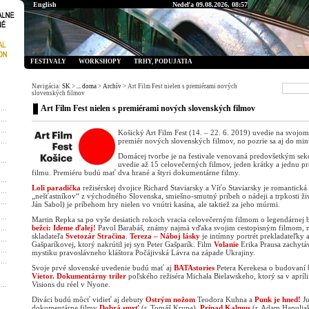
English
Nedeľa 09.08.2026, 08:57
FESTIVALY
WORKSHOPY
TRHY, PODUJATIA
Navigácia:
SK
>
... doma
>
Archív
> Art Film Fest nielen s premiérami nových
slovenských filmov
Art Film Fest nielen s premiérami nových slovenských filmov
Košický Art Film Fest (14. – 22. 6. 2019) uvedie na svojom
premiér nových slovenských filmov, no pozrie sa aj do minu
Domácej tvorbe je na festivale venovaná predovšetkým sek
uvedie až 15 celovečerných filmov, jeden krátky a jednu p
filmu. Premiéru budú mať dva hrané a štyri dokumentárne filmy.
Loli paradička
režisérskej dvojice Richard Staviarsky a Víťo Staviarsky je romantick
„nešťastníkov“ z východného Slovenska, smiešno-smutný príbeh o nádeji a trpkosti živ
Ján Sabol) je príbehom hry nielen vo vnútri kasína, ale taktiež za jeho múrmi.
Martin Repka sa po vyše desiatich rokoch vracia celovečerným filmom o legendárnej 
bežci: Ideme ďalej!
Pavol Barabáš, známy najmä vďaka svojim cestopisným filmom, n
skladateľa
Svetozár Stračina
.
Tereza – Náboj lásky
je intímny portrét prekladateľky 
Gašparíkovej, ktorý nakrútil jej syn Peter Gašparík. Film
Volanie
Erika Prausa zachytá
mystiku pravoslávneho kláštora Počájivská Lávra na západe Ukrajiny.
Svoje prvé slovenské uvedenie budú mať aj
BATAstories
Petera Kerekesa o budovaní 
Vietor. Dokumentárny triler
poľského režiséra Michała Bielawskeho, ktorý sa v apríli 
Visions du réel v Nyone.
Diváci budú môcť vidieť aj debuty
Ostrým nožom
Teodora Kuhna a
Punk je hned!
Ju
dokumentárne filmy
Dobrá smrť
(r. Tomáš Krupa),
Prípad Kalmus
(r. Adam Hanulja