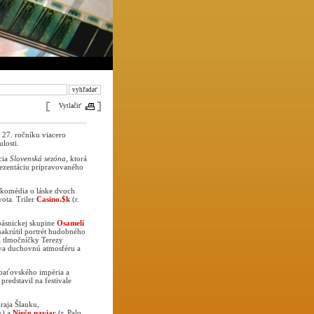
Vytlačiť
 27. ročníku viacero
losti.
cia
Slovenská sezóna
, ktorá
rezentáciu pripravovaného
á komédia o láske dvoch
ota. Triler
Casino.$k
(r.
básnickej skupine
Osamelí
akrútil portrét hudobného
a tlmočníčky Terezy
va duchovnú atmosféru a
baťovského impéria a
predstavil na festivale
raja Šlauku,
k) a
Niečo naviac
(r. Palo