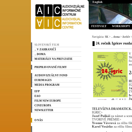
English
FESTIVALY
WORKSHOPY
Navigácia:
SK
>
... doma
>
Archív
>
24. ročník Igricov rozda
SLOVENSKÝ FILM
... V ZAHRANIČÍ
V 
... DOMA
Sl
MATERIÁLY NA PREVZATIE
fo
au
PRIPRAVOVANÉ FILMY
2
AUDIOVIZUÁLNY FOND
EURIMAGES
H
I
MEDIA PROGRAM
Já
EFP
T
Iv
EAO
Ju
FILM NEW EUROPE
CINEUROPA
TELEVÍZNA DRAMATICK
NEWSLETTER
IGRIC>
Jozef Puškáš
za námet a sce
TVORIVÉ PRÉMIE>
O NÁS
Yvonne Vávrová
za réžiu f
Karol Vosátko
za réžiu film