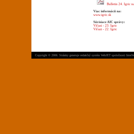
Bulletin 24. Igric n
Viac informácii na:
www.igric.sk
Súvisiace AIC správy:
Víťazi - 23. Igric
Víťazi - 22. Igric
Copyright © 2006. Stránky generuje
redakčný systém WebJET
spoločnosti
InterW