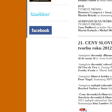
Roman Fábian
za réžiu fil
DVD
TVORIVÉ PRÉMIE>
Henrieta Cvangová
a
Juraj
Marián Brázda
za dramatur
AUDIOVIZUÁLNA TEÓRIA
TVORIVÉ PRÉMIE>
Jana Dudková
za knihu
Slov
Martin Kaňuch
a
Michal Mi
----------------------------------
21. CENY SLO
tvorbu roku 2012
>kategória
slovenský dlhome
Až do mesta Aš
(r. Iveta Gró
>kategória
slovenský celove
Od Fica do Fica
(r. Zuzana P
Zvonky šťastia
(r. Marek Šul
>kategória
filmová kritika a 
Peter Nágel
, dramaturg MFF 
>kategória
najlepší zahranič
Rozchod Nadera a Simin
(Irá
>
Cena slovenských filmový
Asociácia slovenských film
2012 najlepší zahraničný fi
dramaturgia
kina Lumière
Sl