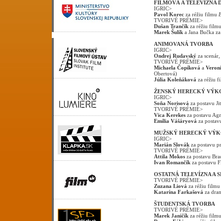
FILMOVÁ A TELEVÍZNA
IGRIC>
Pavol Korec
za réžiu filmu
E
TVORIVÉ PRÉMIE>
Dušan Trančík
za réžiu film
Marek Šulík
a Jana Bučka za
ANIMOVANÁ TVORBA
IGRIC>
Ondrej Rudavský
za scenár,
TVORIVÉ PRÉMIE>
Michaela Čopíková
a
Veron
Obertová)
Júlia Koleňáková
za réžiu f
ŽENSKÝ HERECKÝ VÝKO
IGRIC>
Soňa Norisová
za postavu Ji
TVORIVÉ PRÉMIE>
Vica Kerekes
za postavu Agn
Emília Vášáryová
za postav
MUŽSKÝ HERECKÝ VÝKO
IGRIC>
Marián Slovák
za postavu p
TVORIVÉ PRÉMIE>
Attila Mokos
za postavu Bra
Ivan Romančík
za postavu F
OSTATNÁ TELEVÍZNA A 
TVORIVÉ PRÉMIE>
Zuzana Liová
za réžiu filmu
Katarína Farkašová
za dra
ŠTUDENTSKÁ TVORBA
TVORIVÉ PRÉMIE>
Marek Janičík
za réžiu film