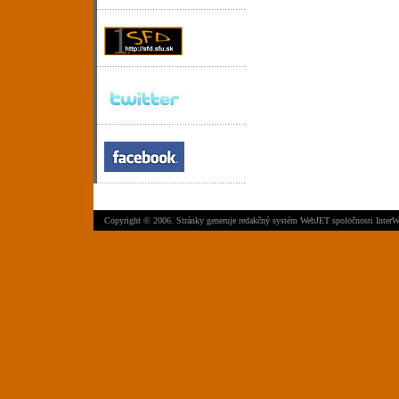
Copyright © 2006. Stránky generuje
redakčný systém WebJET
spoločnosti
InterW