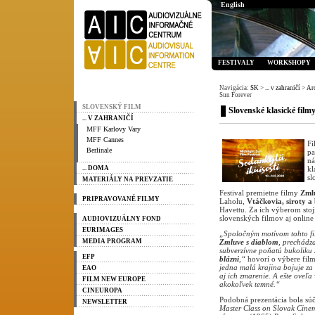
English
FESTIVALY
WORKSHOPY
Navigácia:
SK
>
... v zahraničí
>
Ar
Sun Forever
SLOVENSKÝ FILM
Slovenské klasické fil
... V ZAHRANIČÍ
MFF Karlovy Vary
MFF Cannes
Fi
Berlinale
pa
n
... DOMA
kl
sl
MATERIÁLY NA PREVZATIE
Festival premietne filmy
Zml
PRIPRAVOVANÉ FILMY
Laholu,
Vtáčkovia, siroty a 
Havettu. Za ich výberom stoj
slovenských filmov aj online 
AUDIOVIZUÁLNY FOND
EURIMAGES
„Spoločným motívom tohto fil
MEDIA PROGRAM
Zmluve s diablom
, prechádz
subverzívne poňatú bukoliku
EFP
blázni
,“
hovorí o výbere fil
jedna malá krajina bojuje za 
EAO
aj ich zmarenie. A ešte oveľa
FILM NEW EUROPE
akokoľvek temné.“
CINEUROPA
Podobná prezentácia bola súč
NEWSLETTER
Master Class on Slovak Cine