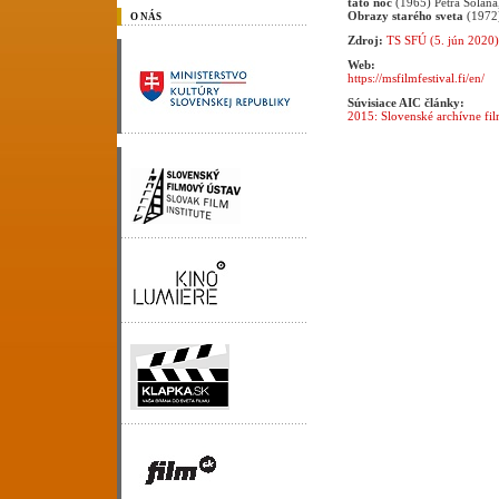
táto noc
(1965) Petra Solana
Obrazy starého sveta
(1972
O NÁS
Zdroj:
TS SFÚ (5. jún 2020)
Web:
https://msfilmfestival.fi/en/
Súvisiace AIC články:
2015: Slovenské archívne fil