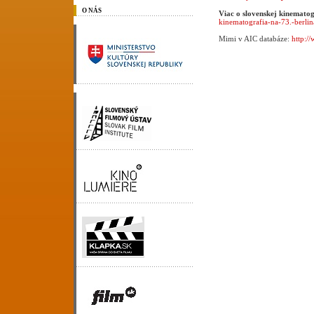
O NÁS
Viac o slovenskej kinematog
kinematografia-na-73.-berlin
Mimi v AIC databáze:
http:/