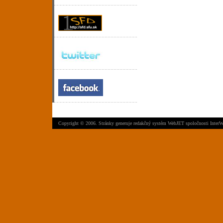
Copyright © 2006. Stránky generuje
redakčný systém WebJET
spoločnosti
InterW