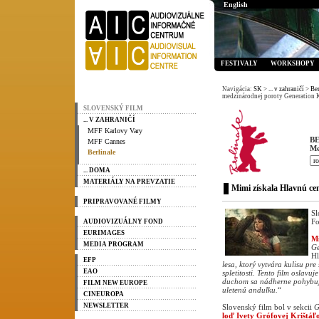
English
FESTIVALY
WORKSHOPY
Navigácia:
SK
>
... v zahraničí
>
Ber
medzinárodnej poroty Generation 
SLOVENSKÝ FILM
... V ZAHRANIČÍ
MFF Karlovy Vary
B
MFF Cannes
Me
Berlinale
... DOMA
MATERIÁLY NA PREVZATIE
Mimi získala Hlavnú ce
PRIPRAVOVANÉ FILMY
Sl
Fo
AUDIOVIZUÁLNY FOND
EURIMAGES
M
MEDIA PROGRAM
Ge
Hl
EFP
lesa, ktorý vytvára kulisu pr
EAO
spletitosti. Tento film oslav
duchom sa nádherne pohybuje 
FILM NEW EUROPE
uletenú andulku.
“
CINEUROPA
NEWSLETTER
Slovenský film bol v sekcii
G
loď Ivety Grófovej Krištá