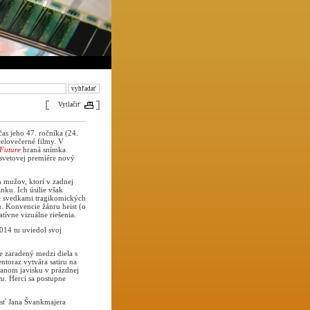
Vytlačiť
as jeho 47. ročníka (24.
celovečerné filmy. V
 Future
hraná snímka
svetovej premiére nový
h mužov, ktorí v zadnej
nku. Ich úsilie však
e svedkami tragikomických
. Konvencie žánru heist (o
tívne vizuálne riešenia.
014 tu uviedol svoj
 zaradený medzi diela s
toraz vytvára satiru na
vanom javisku v prázdnej
zu
. Herci sa postupne
osť Jana Švankmajera