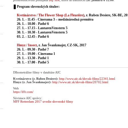
prostredníctvom podujatia
Big Talk
, ktoré sa uskutoční
28. januára o 12.00
.
Program slovenských titulov:
Kvetinárstvo / The Flower Shop (La Fleurière)
, r. Ruben Desiere, SK-BE, 20
26. 1. - 11.45 - Cinerama 3 – medzinárodná premiéra
26. 1. - 18.00 - Pathé 6
27. 1. - 17.15 - LantarenVenstern 5
30. 1. - 10.30 - LantarenVenstern 5
03. 2. - 12.45 - Pathé 6
Hmyz / Insect
, r. Jan Švankmajer, CZ-SK, 2017
26. 1. - 09.30 - Pathé 7
27. 1. - 19.00 - Cinerama 1
29. 1. - 13.30 - Pathé 1
30. 1. - 17.00 - Pathé 5
Dlhometrážne filmy v databáze AIC
Kvetinárstvo (r. Ruben Desiere):
http://www.aic.sk/slovak-films/22341.html
Hmyz (r. Jan Švankmajer):
http://www.aic.sk/slovak-films/20702.html
Web
https://iffr.com/
Súvisiace AIC správy:
MFF Rotterdam 2017 uvedie slovenské filmy