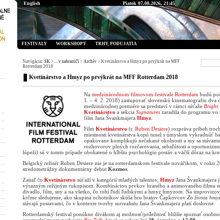
English
Piatok 07.08.2026, 21:45
FESTIVALY
WORKSHOPY
TRHY, PODUJATIA
Navigácia:
SK
>
... v zahraničí
>
Archív
> Kvetinárstvo a Hmyz po prvýkrát na MFF
Rotterdam 2018
Kvetinárstvo a Hmyz po prvýkrát na MFF Rotterdam 2018
Na
medzinárodnom filmovom festivale Rotterdam
budú poč
1. – 4. 2. 2018) zastupovať slovenskú kinematografiu dva 
medzinárodnej premiére sa predstaví v rámci súťaže
Bright
Kvetinárstvo
a sekcia
Signatures
zaradila do programu vo 
film Jana Švankmajera
Hmyz
.
Film
Kvetinárstvo
(r.
Ruben Desiere
) rozpráva príbeh troc
miestnosti kvetinárstva kopú tunel s úmyslom vykradnúť ba
opakovane komplikujú nečakané okolnosti a my sa stávam
rozhovorov plných rozčarovania, sebaľútosti a oportunizmu
lúpeži) sú v tomto prípade obohatené o hlbšiu psychológiu postáv a väčší dôraz na krea
Belgický režisér Ruben Desiere nie je na rotterdamskom festivale nováčikom, v roku 2
stredometrážny dokumentárny debut
Kozmos
.
Zatiaľ čo
Kvetinárstvo
súťaží v kategórií mladých talentov,
Hmyz
Jana Švankmajera je
výrazným režijným rukopisom. Kombináciou prvkov hraného a animovaného filmu ten
divadlo, film, sny a na všetko, čo robí ľudí ľudskými a hmyz hmyzom. Na improvizo
krčme sledujeme, ako skupina ochotníkov skúša hru bratov Čapkovcov
Zo života hmy
stávajú postavami, čo v kontexte tvorby surrealistu Jana Švankmajera platí doslovne.
Rotterdamský festival ponúkne divákom aj možnosť/príležitosť bližšie spoznať osobn