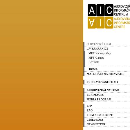
SLOVENSKÝ FILM
... V ZAHRANIČÍ
MFF Karlovy Vary
MFF Cannes
Berlinale
... DOMA
MATERIÁLY NA PREVZATIE
PRIPRAVOVANÉ FILMY
AUDIOVIZUÁLNY FOND
EURIMAGES
MEDIA PROGRAM
EFP
EAO
FILM NEW EUROPE
CINEUROPA
NEWSLETTER