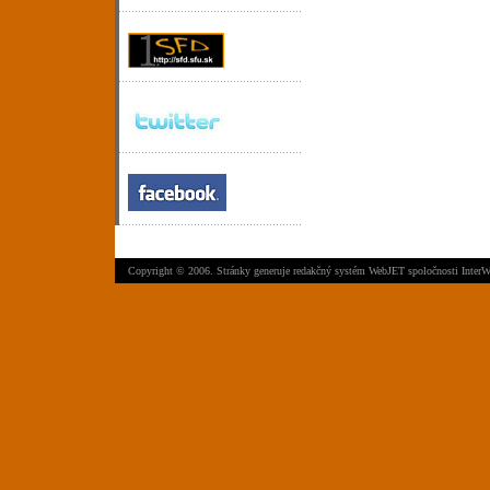
Copyright © 2006. Stránky generuje
redakčný systém WebJET
spoločnosti
InterW