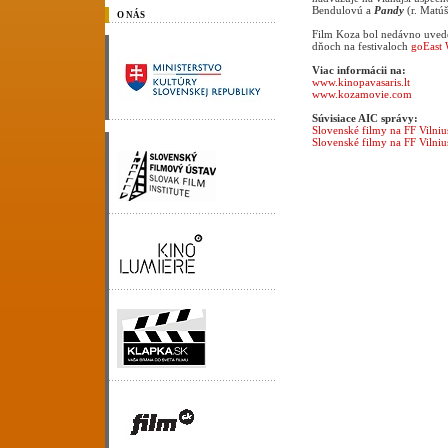
Bendulovú a
Pandy
(r. Matúš
O NÁS
Film Koza bol nedávno uvede
dňoch na festivaloch
goEast 
Viac informácii na:
www.kinopavasaris.lt
www.kozamovie.com
Súvisiace AIC správy:
Slovenské filmy na FF Vilni
Slovenské filmy na FF Vilni