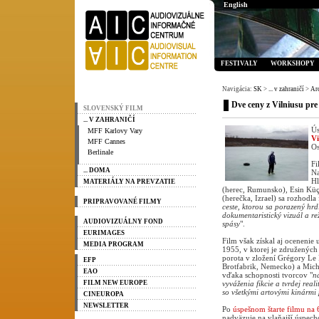
English
FESTIVALY
WORKSHOPY
Navigácia:
SK
>
... v zahraničí
>
Ar
Dve ceny z Vilniusu pre
SLOVENSKÝ FILM
... V ZAHRANIČÍ
Ús
MFF Karlovy Vary
Vi
MFF Cannes
Os
Berlinale
Fi
... DOMA
Na
Hl
MATERIÁLY NA PREVZATIE
(herec, Rumunsko), Esin Küçü
(herečka, Izrael) sa rozhodla
PRIPRAVOVANÉ FILMY
ceste, ktorou sa porazený hrd
dokumentaristický vizuál a re
AUDIOVIZUÁLNY FOND
spásy
".
EURIMAGES
Film však získal aj oceneni
MEDIA PROGRAM
1955, v ktorej je združených
porota v zložení Grégory Le 
EFP
Brotfabrik, Nemecko) a Mich
EAO
vďaka schopnosti tvorcov "
n
FILM NEW EUROPE
vyváženia fikcie a tvrdej reali
so všetkými artovými kinármi
CINEUROPA
NEWSLETTER
Po
úspešnom štarte filmu na 
nadväzuje na vlaňajší úspec