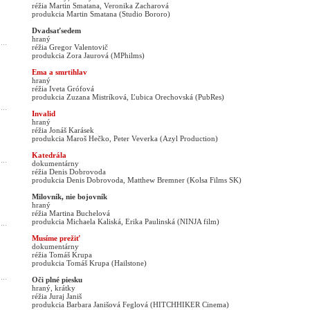
réžia Martin Smatana, Veronika Zacharová
produkcia Martin Smatana (Studio Bororo)
Dvadsaťsedem
hraný
réžia Gregor Valentovič
produkcia Zora Jaurová (MPhilms)
Ema a smrtihlav
hraný
réžia Iveta Grófová
produkcia Zuzana Mistríková, Ľubica Orechovská (PubRes)
Invalid
hraný
réžia Jonáš Karásek
produkcia Maroš Hečko, Peter Veverka (Azyl Production)
Katedrála
dokumentárny
réžia Denis Dobrovoda
produkcia Denis Dobrovoda, Matthew Bremner (Kolsa Films SK)
Milovník, nie bojovník
hraný
réžia Martina Buchelová
produkcia Michaela Kaliská, Erika Paulinská (NINJA film)
Musíme prežiť
dokumentárny
réžia Tomáš Krupa
produkcia Tomáš Krupa (Hailstone)
Oči plné piesku
hraný, krátky
réžia Juraj Janiš
produkcia Barbara Janišová Feglová (HITCHHIKER Cinema)