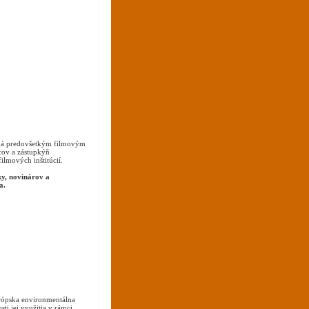
á predovšetkým filmovým
pcov a zástupkýň
ilmových inštitúcií.
ky, novinárov a
a.
rópska environmentálna
i jej využitia v rámci