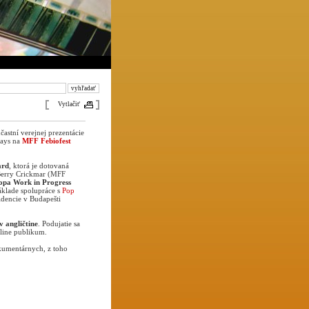
Vytlačiť
astní verejnej prezentácie
Days na
MFF Febiofest
ard
, ktorá je dotovaná
 Berry Crickmar (MFF
opa Work in Progress
áklade spolupráce s
Pop
idencie v Budapešti
v angličtine
. Podujatie sa
line publikum.
okumentárnych, z toho