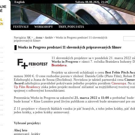
English
Sobota 08.08.2026, 21:28
FESTIVALY
WORKSHOPY
TRHY, PODUJATIA
Navigácia:
SK
>
... doma
>
Archív
> Works in Progress predstaví 11 slovenských
pripravovaných filmov
Works in Progress predstaví 11 slovenských pripravovaných filmov
11 slovenských projektov sa v pondelok 21. marca 2022 zúč
Works in Progress
v rámci 7. ročníka Bratislava Industry 
Bratislava
.
Projekty sa zároveň uchádzajú o cenu
Best Febio Pitch Aw
sumou 3000 €. O cene rozhodne porota v zložení: Daniela Cölle (Pluto Film), Rohan
Edinburgh) a Joana de Sousa (Doclisboa). Novinkou je taktiež partnerská cena
Cineur
Award
zahrňujúca pravidelné pokrývanie jedného projektu portálom
Cineuropa
. Na z
Up Film Residency
získa jeden projekt možnosť zúčastniť sa trojtýždňovej tvorivej rez
spojenej s odbornými konzultáciami.
Prezentácia Works in Progress sa uskutoční
21. marca 2022 o 11:00
a prebiehať bude
bude konať v Kine Lumière pred živým publikom a zároveň bude streamované pre on
Z 11 projektov v rôznych štádiách vzniku je päť hraných, z toho jeden krátky, päť d
jeden krátky, a jeden krátky animovaný.
Vybrané projekty:
Ahoj leto
animovaný, krátky