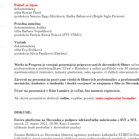
Pokiaľ ja žijem
dokumentárny
réžia Roman Ďuriš
produkcia Simona Bago Móciková, Radka Babincová (Bright Sight Pictures)
Prázdna množina
dokumentárny, krátky
réžia Barbara Vojtašáková
produkcia Patrícia Alexia Pošová (FTF VŠMU)
Vtáčnik
dokumentárny
réžia Eva Križková
produkcia Silvia Panáková (Dayhey)
Works in Progress je verejná prezentácia pripravovaných slovenských filmov
určen
profesionálom a profesionálkam. Účasť v Bratislave a online prisľúbilo vyše 30 zástu
medzinárodných festivalov, industry platforiem, sales agentov či ďalších relevantných f
Zároveň na prezentáciu pozývame všetkých filmových profesionálov a profesionál
novinárky, študentov a študentky i širokú verejnosť so záujmom o film zo Slovensk
Účasť na prezentácii v Kine Lumière je voľná, bez nutnosti registrácie.
Ak chcete prezentáciu sledovať
online
, vyplňte, prosím,
tento registračný formulár
.
DISKUSIE:
Enviro platforma na Slovensku a podpora udržateľného nakrúcania z AVF a SFA
utorok 22. marec 2022, 10:00, Kino Lumière
(diskusia bude prebiehať v slovenskom jazyku)
Zuzana Bieliková zo Slovenskej filmovej agentúry predstaví kalkulačku EURECA (Eu
kalkulačka), ktorá umožní zmerať uhlíkovú stopu audiovizuálnych produkcií, a možnost