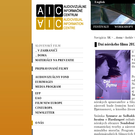
English
FESTIVALY
WORKSHOPY
Navigácia:
SK
>
... doma
>
Archív
>
Dni nórskeho filmu 2012
SLOVENSKÝ FILM
... V ZAHRANIČÍ
V 
tr
... DOMA
a 
MATERIÁLY NA PREVZATIE
me
do
PRIPRAVOVANÉ FILMY
P
AUDIOVIZUÁLNY FOND
od
EURIMAGES
No
MEDIA PROGRAM
pr
aj
EFP
S
pr
EAO
nórskych spisovateľov a fil
FILM NEW EUROPE
zároveň bude čestným hosťo
CINEUROPA
Bjørnsonovi, o ktorého živote 
NEWSLETTER
Snímka
Synnøve zo Solbakk
hostina v Hardangeri
režisér
nórskych obrazov
Svadobná 
O NÁS
romantickej tvorby a zárove
minulého storočia. Program 
medzinárodných filmových fe