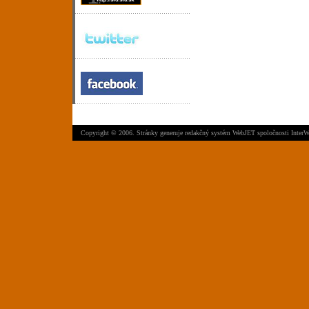
Copyright © 2006. Stránky generuje
redakčný systém WebJET
spoločnosti
InterW