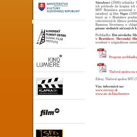
Súrodenci
(2009) režisérky 
ich príchode do krajiny ich
MFF Bratislava premietal v 
zaradený aj film
Vegas
(2009)
ktorý sa v Bratislave pred
celovečerných filmov prehl
Rasmusa Sivertsena o chlap
pásmo siedmich súčasných k
Prehliadku
Dni nórskeho fi
v Bratislave
,
Slovenský fi
uvedené v originálnom znení 
Program prehliadky
Tlačová správa na s
Zdroj: Tlačová správa SFÚ (
Viac informácii na:
www.norway.sk
www.aic.sk/kinolumiere