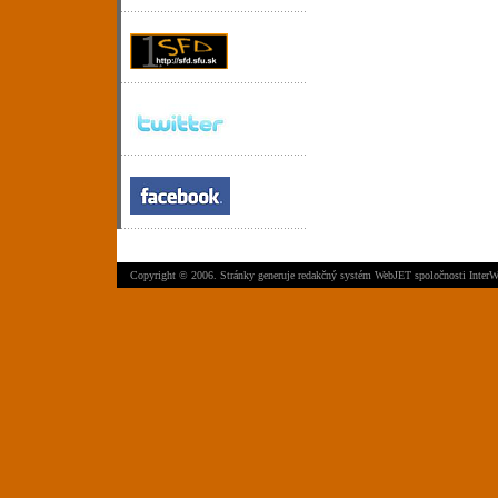
Copyright © 2006. Stránky generuje
redakčný systém WebJET
spoločnosti
InterW