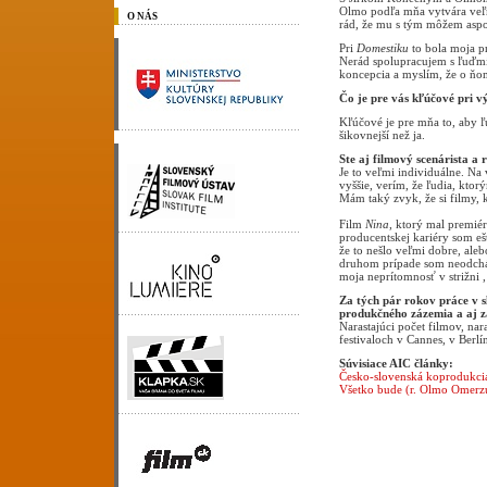
Olmo podľa mňa vytvára veľm
O NÁS
rád, že mu s tým môžem asp
Pri
Domestiku
to bola moja p
Nerád spolupracujem s ľuďmi
koncepcia a myslím, že o ňo
Čo je pre vás kľúčové pri v
Kľúčové je pre mňa to, aby ľ
šikovnejší než ja.
Ste aj filmový scenárista a 
Je to veľmi individuálne. N
vyššie, verím, že ľudia, kto
Mám taký zvyk, že si filmy,
Film
Nina
, ktorý mal premié
producentskej kariéry som eš
že to nešlo veľmi dobre, aleb
druhom prípade som neodchádz
moja neprítomnosť v strižni 
Za tých pár rokov práce v 
produkčného zázemia a aj 
Narastajúci počet filmov, n
festivaloch v Cannes, v Berl
Súvisiace AIC články:
Česko-slovenská koprodukcia
Všetko bude (r. Olmo Omerzu