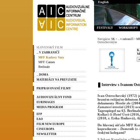
English
FESTIVALY
WORKSHOPY
Navigácia:
SK
>
... v zahraničí
>
MF
Ostrochovským
SLOVENSKÝ FILM
K
... V ZAHRANIČÍ
M
MFF Karlovy Vary
MFF Cannes
Berlinale
... DOMA
MATERIÁLY NA PREVZATIE
Interview s Ivanom Os
PRIPRAVOVANÉ FILMY
Ivan Ostrochovský (1972) je
AUDIOVIZUÁLNY FOND
hraným režijným debutom
EURIMAGES
dokumenty
Menšie zlo
(2004
Zamatoví teroristi
(2013) oce
MEDIA PROGRAM
Tagesspiegel na 63. Berlina
EFP
Kollar) či
Hotel Úsvit
(2016,
(2010, r. Erika Hníková),
Až
EAO
FILM NEW EUROPE
Do hlavnej súťaže MFF Karl
koproducent –
Domestik
(r.
CINEUROPA
českými kolegami?
NEWSLETTER
S Jirkom Konečným a Olmom 