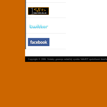
Copyright © 2006. Stránky generuje
redakčný systém WebJET
spoločnosti
InterW