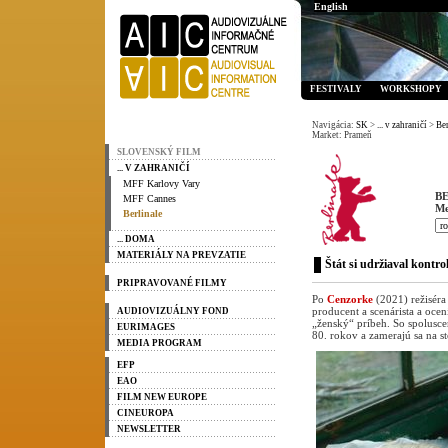
English
FESTIVALY
WORKSHOPY
Navigácia:
SK
>
... v zahraničí
>
Ber
Market: Prameň
SLOVENSKÝ FILM
... V ZAHRANIČÍ
MFF Karlovy Vary
B
MFF Cannes
Me
Berlinale
... DOMA
MATERIÁLY NA PREVZATIE
Štát si udržiaval kontr
PRIPRAVOVANÉ FILMY
Po
Cenzorke
(2021) režiséra 
producent a scenárista a ocen
AUDIOVIZUÁLNY FOND
„ženský“ príbeh. So spolus
EURIMAGES
80. rokov a zamerajú sa na s
MEDIA PROGRAM
EFP
EAO
FILM NEW EUROPE
CINEUROPA
NEWSLETTER