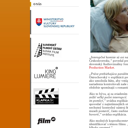
O NÁS
„Interupčné komisie sú asi n
Československu,“
povedal pre
slovenský Audiovizuálny fond
Production Market
.
„Práve prebiehajúca pandémi
Ostrochovský v explikácii pr
ako umožnila štátu, aby vstú
nariadenia kontrolovali naše 
obdobie spomínajú s romant
Ako to býva, aj za zriadení
znížiť veľký počet interrupci
im pomôcť,“
uvádza explikáci
spovedať z najintímnejších o
nechutný kontrolný nástroj š
museli postaviť, často osobn
hovoriť,“
uvádza explikácia.
Ako možných koproducentov v
identifikovať s témou filmu. 
hlboko vrastené.“