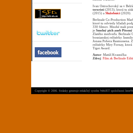
Ivan Ostrochovský sa v Belr
teroristi
(2013), ktorá tu zís
(2015) a
Služobníci
(2020).
Berlinale Co-Production Mar
ktoré tu odvtedy hľadali pod
330 filmov. Mnohé mali premi
je
Smolný pich aneb Pitomý
Zlatého medveďa. Berlinale C
bosnianskej režisérky Jasm
Jonasa Pohera Rasmussena. Z
režisérky Miry Fornay, ktorá 
Tiger Award.
Autor
: Matúš Kvasnička
Zdroj
:
Film.sk Berlinale Edi
Copyright © 2006. Stránky generuje
redakčný systém WebJET
spoločnosti
InterW