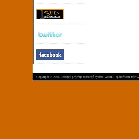
Copyright © 2006. Stránky generuje
redakčný systém WebJET
spoločnosti
InterW