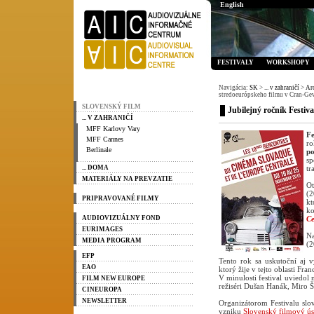
English
FESTIVALY
WORKSHOPY
Navigácia:
SK
>
... v zahraničí
>
Ar
stredoeurópskeho filmu v Cran-Gev
SLOVENSKÝ FILM
Jubilejný ročník Festiv
... V ZAHRANIČÍ
MFF Karlovy Vary
Fe
MFF Cannes
ro
Berlinale
p
sp
... DOMA
tr
MATERIÁLY NA PREVZATIE
Ot
(2
PRIPRAVOVANÉ FILMY
kt
k
AUDIOVIZUÁLNY FOND
C
EURIMAGES
Na
MEDIA PROGRAM
(2
EFP
Tento rok sa uskutoční aj 
EAO
ktorý žije v tejto oblasti Fra
V minulosti festival uviedol
FILM NEW EUROPE
režiséri Dušan Hanák, Miro 
CINEUROPA
NEWSLETTER
Organizátorom Festivalu slo
vzniku
Slovenský filmový ús