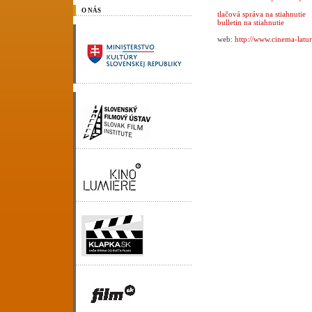
O NÁS
tlačová správa na stiahnutie
bulletin na stiahnutie
web:
http://www.cinema-latur