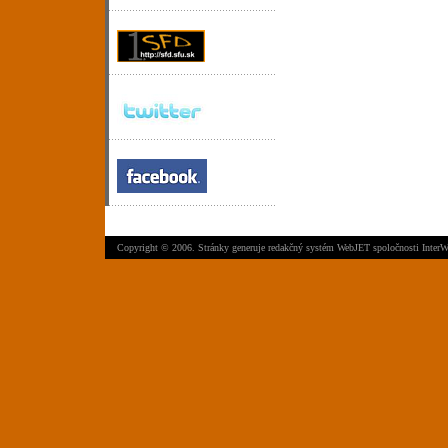
Copyright © 2006. Stránky generuje
redakčný systém WebJET
spoločnosti
InterW