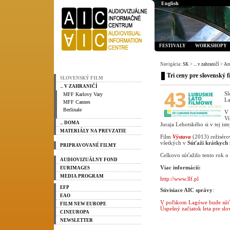
English
FESTIVALY
WORKSHOPY
Navigácia:
SK
>
... v zahraničí
>
Ar
Tri ceny pre slovenský 
SLOVENSKÝ FILM
... V ZAHRANIČÍ
Sl
MFF Karlovy Vary
L
MFF Cannes
Berlinale
V
Vi
... DOMA
Juraja Lehotského si v tej ist
MATERIÁLY NA PREVZATIE
Film
Výstava
(2013) režiséro
všetkých v
Súťaži krátkych 
PRIPRAVOVANÉ FILMY
Celkovo súťažilo tento rok o
AUDIOVIZUÁLNY FOND
Viac informácií:
EURIMAGES
MEDIA PROGRAM
http://www.llf.pl
EFP
Súvisiace AIC správy
:
EAO
V poľskom Lagówe bude súťa
FILM NEW EUROPE
Úspešný začiatok leta pre sl
CINEUROPA
NEWSLETTER