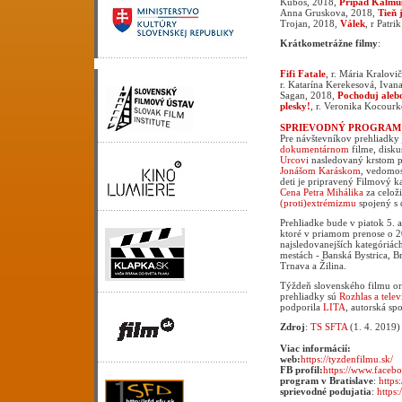
Kuboš, 2018,
Prípad Kalmu
Anna Gruskova, 2018,
Tieň 
Trojan, 2018,
Válek
, r Patr
Krátkometrážne filmy
:
Fifi Fatale
, r. Mária Kralovi
r. Katarína Kerekesová, Ivan
Sagan, 2018,
Pochoduj aleb
plesky!
, r. Veronika Kocour
SPRIEVODNÝ PROGRAM
Pre návštevníkov prehliadky
dokumentárnom
filme, disku
Urcovi
nasledovaný krstom p
Jonášom Karáskom
, vedomos
deti je pripravený Filmový 
Cena Petra Mihálika
za celož
(proti)extrémizmu
spojený s 
Prehliadke bude v piatok 5. 
ktoré v priamom prenose o 2
najsledovanejších kategóriá
mestách - Banská Bystrica, Br
Trnava a Žilina.
Týždeň slovenského filmu o
prehliadky sú
Rozhlas a telev
podporila
LITA
, autorská sp
Zdroj
:
TS SFTA
(1. 4. 2019)
Viac informácií:
web:
https://tyzdenfilmu.sk/
FB profil:
https://www.faceb
program v Bratislave
:
https
sprievodné podujatia
:
https