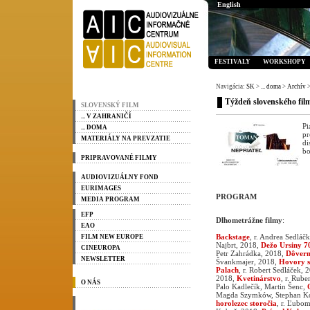
English
FESTIVALY
WORKSHOPY
Navigácia:
SK
>
... doma
>
Archív
>
Týždeň slovenského fil
SLOVENSKÝ FILM
... V ZAHRANIČÍ
Pi
... DOMA
pr
MATERIÁLY NA PREVZATIE
di
bo
PRIPRAVOVANÉ FILMY
AUDIOVIZUÁLNY FOND
EURIMAGES
PROGRAM
MEDIA PROGRAM
EFP
Dlhometrážne filmy
:
EAO
Backstage
, r. Andrea Sedláč
FILM NEW EUROPE
Najbrt, 2018,
Dežo Ursiny 7
CINEUROPA
Petr Zahrádka, 2018,
Dôvern
NEWSLETTER
Švankmajer, 2018,
Hovory 
Palach
, r. Robert Sedláček, 
2018,
Kvetinárstvo
, r. Rub
O NÁS
Palo Kadlečík, Martin Šenc,
Magda Szymków, Stephan K
horolezec storočia
, r. Ľubom