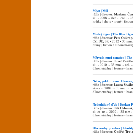
Mlyn | Mill
réžia | director:
Mariana Čen
sk ›‹ 2008 ›‹ dvd ›‹ col. ›‹ 2
krátky | short • hraný | fiction
Modrý tiger | The Blue Tige
réžia | director:
Petr Oukrop
CZ, DE, SK • 2012 • 35 mm, DC
hraný | fiction • dlhometrážny
Mŕtvola musí zomrieť | The
réžia | director:
Jozef Pašték
sk ›‹ 2010 ›‹ 35 mm ›‹ col. ›
dlhometrážny | feature • hraný
Nebo, peklo... zem | Heaven,
réžia | director:
Laura Sivák
sk–cz ›‹ 2009 ›‹ 35 mm ›‹ col
dlhometrážny | feature • hraný
Nedodržaný sľub | Broken 
réžia | director:
Jiří Chlumsk
sk–cz–us ›‹ 2009 ›‹ 35 mm ›‹
dlhometrážny | feature • hraný
Občiansky preukaz | Identi
réžia | director:
Ondřej Troj