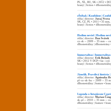
PL, NL, RU, SK • 2012 • DCP •
hraný | fiction • dlhometrážny
eŠtébak | Konfident | Confi
réžia | director:
Juraj Nvota
SK, CZ, PL • 2011 • 35 mm, DCP
hraný | fiction • dlhometrážny
Hodinu nevieš | Hodinu nev
réžia | director:
Dan Svátek
cz–sk ›‹ 2009 ›‹ 35 mm ›‹ col
dlhometrážny | dlhometrány • 
Immortalitas | Immortalitas
réžia | director:
Erik Bošnák
SK • 2012 V DCP • far. | col. •
hraný | fiction • dlhometrážny
Jánošík. Pravdivá história |
réžia | director:
Agnieszka Ho
pl–cz–sk–hu ›‹ 2009 ›‹ 35 mm
dlhometrážny | feature • hraný
Legenda o lietajúcom Cypri
réžia | director:
Marian Čeng
sk–pl ›‹ 2010 ›‹ 35 mm ›‹ co
dlhometrážny | feature • hraný