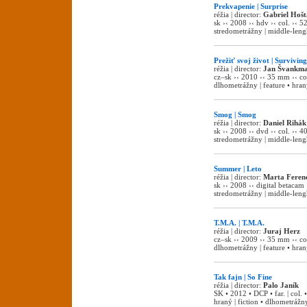
Prekvapenie | Surprise
réžia | director:
Gabriel Hošt
sk ›‹ 2008 ›‹ hdv ›‹ col. ›‹ 5
stredometrážny | middle-lengh
Prežiť svoj život | Surviving
réžia | director:
Jan Švankma
cz–sk ›‹ 2010 ›‹ 35 mm ›‹ co
dlhometrážny | feature • hraný
Smog | Smog
réžia | director:
Daniel Rihák
sk ›‹ 2008 ›‹ dvd ›‹ col. ›‹ 4
stredometrážny | middle-lengh
Summer | Leto
réžia | director:
Marta Feren
sk ›‹ 2008 ›‹ digital betacam 
stredometrážny | middle-lengh
T.M.A. | T.M.A.
réžia | director:
Juraj Herz
cz–sk ›‹ 2009 ›‹ 35 mm ›‹ col
dlhometrážny | feature • hraný
Tak fajn | So Fine
réžia | director:
Palo Janík
SK • 2012 • DCP • far. | col
hraný | fiction • dlhometrážny