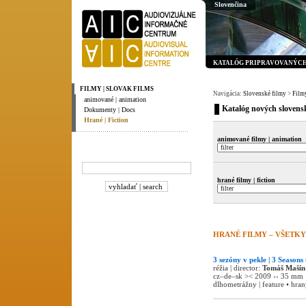
Slovenčina
KATALÓG PRIPRAVOVANÝCH 
FILMY | SLOVAK FILMS
Navigácia:
Slovenské filmy
>
Filmy
animované | animation
Katalóg nových slovensk
Dokumenty | Docs
Hrané | Fiction
animované filmy | animation
hrané filmy | fiction
HRANÉ FILMY – VŠETKY 
3 sezóny v pekle | 3 Seasons 
réžia | director:
Tomáš Mašín
cz–de–sk >< 2009 ›‹ 35 mm ›
dlhometrážny | feature • hraný