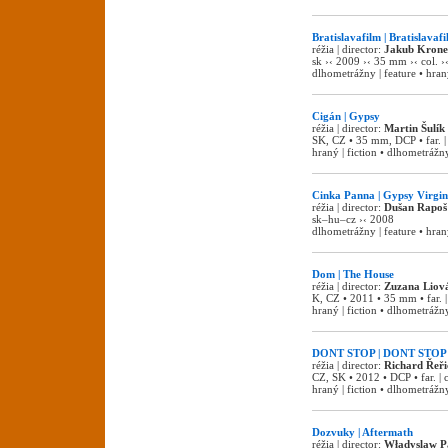
Bratislavafilm | Bratislavaf
réžia | director:
Jakub Krone
sk ›‹ 2009 ›‹ 35 mm ›‹ col. ›
dlhometrážny | feature • hraný
Cigán | Gypsy
réžia | director:
Martin Šulík
SK, CZ • 35 mm, DCP • far. |
hraný | fiction • dlhometrážny
Cinka Panna | Gypsy Virgin
réžia | director:
Dušan Rapoš
sk–hu–cz ›‹ 2008
dlhometrážny | feature • hraný
Dom | The House
réžia | director:
Zuzana Liov
K, CZ • 2011 • 35 mm • far. |
hraný | fiction • dlhometrážny
DONT STOP | DONT STOP
réžia | director:
Richard Řeři
CZ, SK • 2012 • DCP • far. |
hraný | fiction • dlhometrážny
Dozvuky | Aftermath
réžia | director:
Władyslaw P