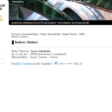
Slovenčina
06.08.2026,
17:07
KATALÓG PRIPRAVOVANÝCH FILMOV | UPCOMING SLOVAK FILMS
Navigácia:
Slovenské filmy
>
Filmy | Slovak Films
>
Hrané | Fiction
>
2008
>
Bathory | Bathory
Bathory | Bathory
Réžia | Director:
Juraj Jakubisko
sk–cz–uk–hu ›‹ 2008 (dokončený | completed)
dlhometrážny – hraný | feature – fiction
Katalóg | Catalogue
(pdf, English) •
web
•
Film.sk