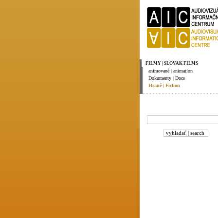
FILMY | SLOVAK FILMS
animované | animation
Dokumenty | Docs
Hrané | Fiction