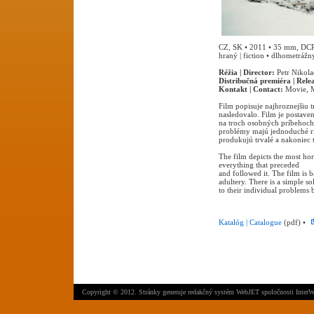
CZ, SK • 2011 • 35 mm, DCP •
hraný | fiction • dlhometrážny
Réžia | Director:
Petr Nikol
Distribučná premiéra | Rele
Kontakt | Contact:
Movie, M
Film popisuje najhroznejšiu 
nasledovalo. Film je postave
na troch osobných príbehoch 
problémy majú jednoduché rie
produkujú trvalé a nakoniec 
The film depicts the most hor
everything that preceded
and followed it. The film is b
adultery. There is a simple so
to their individual problems 
Katalóg | Catalogue
(pdf) •
Copyright © 2012. Stránky generuje
redakčný systém WebJET
spoločnosti
InterW