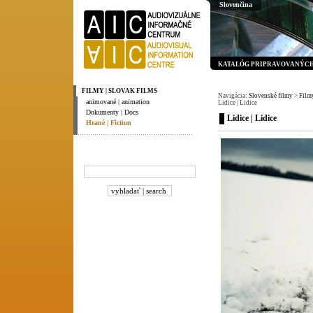
Slovenčina
KATALÓG PRIPRAVOVANÝCH 
FILMY | SLOVAK FILMS
Navigácia:
Slovenské filmy
>
Filmy
animované | animation
Lidice | Lidice
Dokumenty | Docs
Lidice | Lidice
Hrané | Fiction