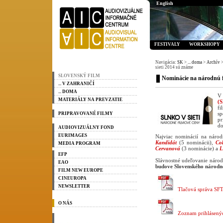
English
FESTIVALY
WORKSHOPY
Navigácia:
SK
>
... doma
>
Archív
>
sieti 2014 sú známe
SLOVENSKÝ FILM
Nominácie na národnú f
... V ZAHRANIČÍ
... DOMA
V 
MATERIÁLY NA PREVZATIE
(
fi
sp
PRIPRAVOVANÉ FILMY
pr
do
AUDIOVIZUÁLNY FOND
EURIMAGES
Najviac nominácií na náro
Kandidát
(5 nominácii),
Col
MEDIA PROGRAM
Cervanová
(3 nominácie) a
L
EFP
Slávnostné udeľovanie náro
EAO
budove Slovenského národn
FILM NEW EUROPE
CINEUROPA
NEWSLETTER
Tlačová správa SFT
O NÁS
Zoznam prihlásený