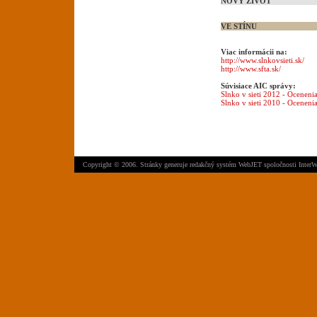
NOVÝ ŽIVOT
VE STÍNU
Viac informácii na:
http://www.slnkovsieti.sk/
http://www.sfta.sk/
Súvisiace AIC správy:
Slnko v sieti 2012 - Oceneni
Slnko v sieti 2010 - Oceneni
Copyright © 2006. Stránky generuje
redakčný systém WebJET
spoločnosti
InterW