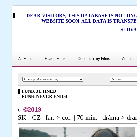
DEAR VISITORS, THIS DATABASE IS NO LO
WEBSITE SOON. ALL DATA IS TRANSF
SLOVA
All Films
Fiction Films
Documentary Films
Animatio
PUNK JE HNED!
PUNK NEVER ENDS!
»
©2019
SK - CZ | far. > col. | 70 min. | dráma > dr