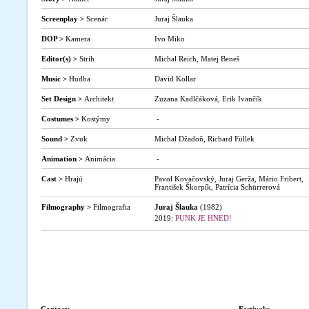
Screenplay >
Scenár
Juraj Šlauka
DOP >
Kamera
Ivo Miko
Editor(s) >
Strih
Michal Reich, Matej Beneš
Music >
Hudba
David Kollar
Set Design >
Architekt
Zuzana Kadlčáková, Erik Ivančík
Costumes >
Kostýmy
-
Sound >
Zvuk
Michal Džadoň, Richard Füllek
Animation >
Animácia
-
Cast >
Hrajú
Pavol Kovačovský, Juraj Gerža, Mário Fribert,
František Škorpík, Patrícia Schürrerová
Filmography >
Filmografia
Juraj Šlauka
(1982)
2019:
PUNK JE HNED!