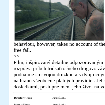
behaviour, however, takes no account of the 
free fall.
>>
Film, inšpirovaný detailne odpozorovaným 
rozpráva príbeh tridsaťročného drogovo záv
podnájme so svojou družkou a s dvojročným
na hranu všeobecne platných pravidiel. Jeh
dôsledkami, postupne mení jeho život na v
Director >
Réžia
Juraj Šlauka
Story >
Námet
Juraj Šlauka