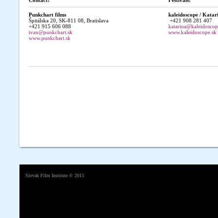
Contact:
Festivals:
Punkchart films
kaleidoscope /
Katar
Špitálska 20, SK-811 08, Bratislava
+421 908 281 407
+421 915 606 088
katarina@kaleidoscop
ivan@punkchart.sk
www.kaleidoscope.sk
www.punkchart.sk
Slovak Film Institute
© 2015