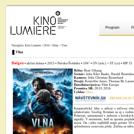
Program
F
Navigácia:
Kino Lumiere
>
2016
>
filmy
> Vlna
Vlna
Bølgen
▪ akčná dráma ▪ 2015 ▪ Nórsko/Švédsko ▪ 104´ ▪ OV (nór.) + ST (cz) ▪ MP 15
Réžia:
Roar Uthaug
Scenár:
John Kåre Raake, Harald Rosenlø
Kamera:
John Christian Rosenlund
Hrajú:
Kristoffer Joner, Thomas Bo Larse
Distribútor/práva:
Film Europe
Premiéra SR:
28.01.2016
Cyklus:
filmy
PREMIETACIE 
Katastrofický film o súboji s ničivou vl
udalosťami. Geológ Kristian sa aj s rodi
Prístroje, umiestnené v jednom z horskýc
signály. V momente, keď sa spustia poplašn
mora. On i jeho najbližší majú presne 10 
spôsobenou zosuvom pôdy. Začína sa súboj