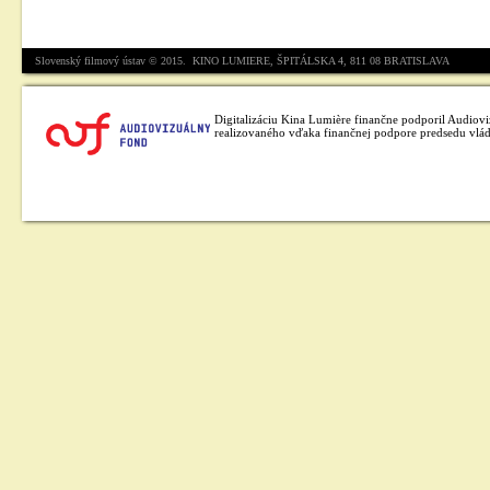
Slovenský filmový ústav © 2015. KINO LUMIERE, ŠPITÁLSKA 4, 811 08 BRATISLAVA
Digitalizáciu Kina Lumière finančne podporil Audiov
realizovaného vďaka finančnej podpore predsedu vlád