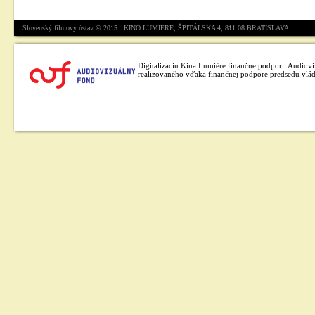
Slovenský filmový ústav © 2015. KINO LUMIERE, ŠPITÁLSKA 4, 811 08 BRATISLAVA
Digitalizáciu Kina Lumière finančne podporil Audiov
realizovaného vďaka finančnej podpore predsedu vlád