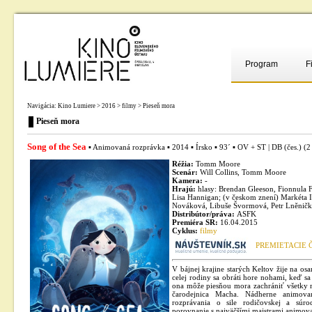
Program
F
Navigácia:
Kino Lumiere
>
2016
>
filmy
> Pieseň mora
Pieseň mora
Song of the Sea
▪ Animovaná rozprávka ▪ 2014 ▪ Írsko ▪ 93´ ▪ OV + ST | DB (čes.) (2
Réžia:
Tomm Moore
Scenár:
Will Collins, Tomm Moore
Kamera:
-
Hrajú:
hlasy: Brendan Gleeson, Fionnula F
Lisa Hannigan; (v českom znení) Markéta Ir
Nováková, Libuše Švormová, Petr Lněničk
Distribútor/práva:
ASFK
Premiéra SR:
16.04.2015
Cyklus:
filmy
PREMIETACIE 
V bájnej krajine starých Keltov žije na o
celej rodiny sa obráti hore nohami, keď sa 
ona môže piesňou mora zachrániť všetky r
čarodejnica Macha. Nádherne animova
rozprávania o sile rodičovskej a súrod
porovnanie s najväčšími majstrami animov