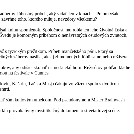
ádherný ľúbostný príbeh, aký vídať len v kinách... Potom však
bo zavrhne toho, ktorého miluje, navzdory všetkému?
ísal knihu spomienok. Spoločnosť mu robia len jeho životná láska a
rta Švedu je komorným príbehom o nenávratných osudových zvratoch,
až s fyzickým prežitkom. Príbeh manželského páru, ktorý sa
tných záberov násilia, ale aj zhmotnených fóbií samotného režiséra.
 rokov, aby odišiel skonať na neďalekú horu. Režisérov pohľad kladie
mou na festivale v Cannes.
olovin, Kaširin, Táňa a Musja čakajú vo väzení spolu s dvojicou
smrti.
u stať sám kultovým umelcom. Pod pseudonymom Mister Brainwash
 do kín provokatívny mystifikačný dokument o streetartovej scéne.