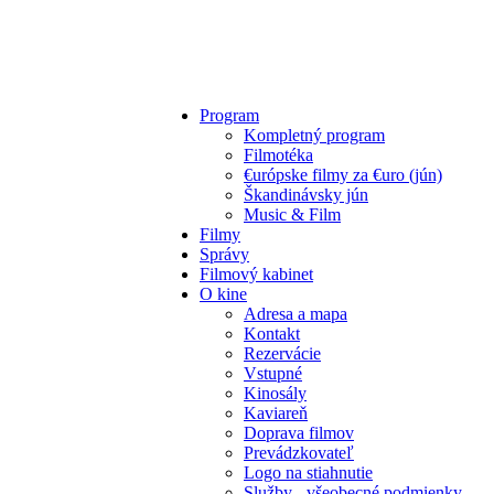
Program
Kompletný program
Filmotéka
€urópske filmy za €uro (jún)
Škandinávsky jún
Music & Film
Filmy
Správy
Filmový kabinet
O kine
Adresa a mapa
Kontakt
Rezervácie
Vstupné
Kinosály
Kaviareň
Doprava filmov
Prevádzkovateľ
Logo na stiahnutie
Služby - všeobecné podmienky