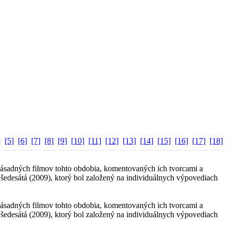
]
[5]
[6]
[7]
[8]
[9]
[10]
[11]
[12]
[13]
[14]
[15]
[16]
[17]
[18]
zásadných filmov tohto obdobia, komentovaných ich tvorcami a
á šedesátá (2009), ktorý bol založený na individuálnych výpovediach
zásadných filmov tohto obdobia, komentovaných ich tvorcami a
á šedesátá (2009), ktorý bol založený na individuálnych výpovediach