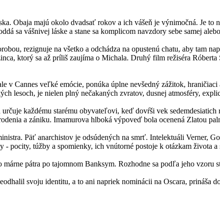
ka. Obaja majú okolo dvadsať rokov a ich vášeň je výnimočná. Je to n
a: oddá sa vášnivej láske a stane sa komplicom navzdory sebe samej ale
orobou, rezignuje na všetko a odchádza na opustenú chatu, aby tam nap
zinca, ktorý sa až príliš zaujíma o Michala. Druhý film režiséra Róbe
ale v Cannes veľké emócie, ponúka úplne nevšedný zážitok, hraničiaci 
h lesoch, je nielen plný nečakaných zvratov, dusnej atmosféry, explici
orá určuje každému starému obyvateľovi, keď dovŕši vek sedemdesiatich
 zrodenia a zániku. Imamurova hlboká výpoveď bola ocenená Zlatou pal
ministra. Päť anarchistov je odsúdených na smrť. Intelektuáli Verner, G
- pocity, túžby a spomienky, ich vnútorné postoje k otázkam života a 
 no márne pátra po tajomnom Banksym. Rozhodne sa podľa jeho vzor
ľ neodhalil svoju identitu, a to ani napriek nominácii na Oscara, prináša