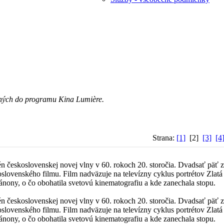
aných do programu Kina Lumière.
Strana:
[1]
[2]
[3]
[4
 československej novej vlny v 60. rokoch 20. storočia. Dvadsať päť 
oslovenského filmu. Film nadväzuje na televízny cyklus portrétov Zlat
nony, o čo obohatila svetovú kinematografiu a kde zanechala stopu.
 československej novej vlny v 60. rokoch 20. storočia. Dvadsať päť 
oslovenského filmu. Film nadväzuje na televízny cyklus portrétov Zlat
nony, o čo obohatila svetovú kinematografiu a kde zanechala stopu.