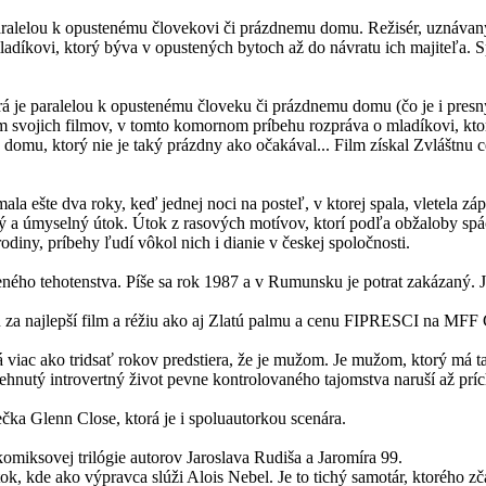
 paralelou k opustenému človekovi či prázdnemu domu. Režisér, uznávan
díkovi, ktorý býva v opustených bytoch až do návratu ich majiteľa. 
orá je paralelou k opustenému človeku či prázdnemu domu (čo je i presn
 svojich filmov, v tomto komornom príbehu rozpráva o mladíkovi, ktor
domu, ktorý nie je taký prázdny ako očakával... Film získal Zvláštn
a ešte dva roky, keď jednej noci na posteľ, v ktorej spala, vletela zá
 a úmyselný útok. Útok z rasových motívov, ktorí podľa obžaloby spách
odiny, príbehy ľudí vôkol nich i dianie v českej spoločnosti.
ného tehotenstva. Píše sa rok 1987 a v Rumunsku je potrat zakázaný. Je
za najlepší film a réžiu ako aj Zlatú palmu a cenu FIPRESCI na MFF
á viac ako tridsať rokov predstiera, že je mužom. Je mužom, ktorý má t
nutý introvertný život pevne kontrolovaného tajomstva naruší až príc
ka Glenn Close, ktorá je i spoluautorkou scenára.
miksovej trilógie autorov Jaroslava Rudiša a Jaromíra 99.
tok, kde ako výpravca slúži Alois Nebel. Je to tichý samotár, ktorého z