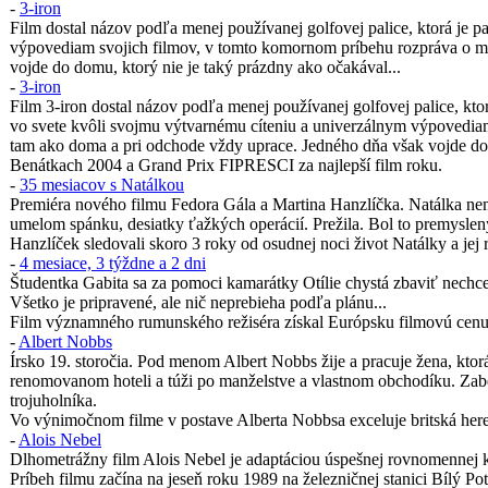
-
3-iron
Film dostal názov podľa menej používanej golfovej palice, ktorá je
výpovediam svojich filmov, v tomto komornom príbehu rozpráva o mla
vojde do domu, ktorý nie je taký prázdny ako očakával...
-
3-iron
Film 3-iron dostal názov podľa menej používanej golfovej palice, kt
vo svete kvôli svojmu výtvarnému cíteniu a univerzálnym výpovediam
tam ako doma a pri odchode vždy uprace. Jedného dňa však vojde do 
Benátkach 2004 a Grand Prix FIPRESCI za najlepší film roku.
-
35 mesiacov s Natálkou
Premiéra nového filmu Fedora Gála a Martina Hanzlíčka. Natálka nemal
umelom spánku, desiatky ťažkých operácií. Prežila. Bol to premyslený
Hanzlíček sledovali skoro 3 roky od osudnej noci život Natálky a jej r
-
4 mesiace, 3 týždne a 2 dni
Študentka Gabita sa za pomoci kamarátky Otílie chystá zbaviť nechce
Všetko je pripravené, ale nič neprebieha podľa plánu...
Film významného rumunského režiséra získal Európsku filmovú cenu 
-
Albert Nobbs
Írsko 19. storočia. Pod menom Albert Nobbs žije a pracuje žena, ktor
renomovanom hoteli a túži po manželstve a vlastnom obchodíku. Zabeh
trojuholníka.
Vo výnimočnom filme v postave Alberta Nobbsa exceluje britská hereč
-
Alois Nebel
Dlhometrážny film Alois Nebel je adaptáciou úspešnej rovnomennej ko
Príbeh filmu začína na jeseň roku 1989 na železničnej stanici Bílý Po