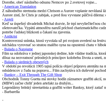
Dorothe, obeť násilného odsunu Nemcov po 2.svetovej vojne...
-
American Translation
Z náhodného stretnutia medzi Chrisom a Aurore vzplanie nevídaná lás
Aurore zistí, že Chris je zabijak, a pred ňou vyvstane pálčivá dilem
-
Anjeli
Keď sa úspešný divadelník Michal dozvie, že trpí nevyliečiteľnou ch
ošetrovateľka. Vypätú atmosféru naruší príchod charizmatického cud
potrebe ľudskej blízkosti a čakaní na zjavenia.
-
Antikrist
Kontroverzná snímka, ktorá vyvolala už pri svojom uvedení na festiv
odchádza vyrovnať so stratou malého syna na opustenú chatu v hlbokýc
-
Balada o Narajame
Film sa odohráva v jednej japonskej dedine, kde vládne tradícia, kt
dôraz na nezvratnosť prírodných princípov kolobehu života a smrti,
-
Balada o siedmich obesených
V období po revolúcii 1905 tajná polícia objaví prípravu atentátu na 
odsúdencov z ľudu na popravu... Film zachytáva ich duševné pochody 
-
Banksy – Exit Through The Gift Shop
Obchodník Tonny Guetta má stovky hodín záznamov graffiti akcií,
(MBW) začne chrliť jeden artefakt za druhým...
Legendárny britský streetartista a graffiti writer Banksy, ktorý zatia
- Barbarella
-