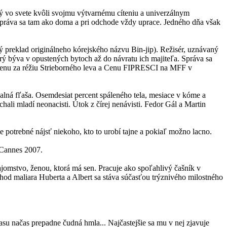
ý vo svete kvôli svojmu výtvarnému cíteniu a univerzálnym
Správa sa tam ako doma a pri odchode vždy uprace. Jedného dňa však
ý preklad originálneho kórejského názvu Bin-jip). Režisér, uznávaný
ý býva v opustených bytoch až do návratu ich majiteľa. Správa sa
u cenu za réžiu Strieborného leva a Cenu FIPRESCI na MFF v
palná fľaša. Osemdesiat percent spáleného tela, mesiace v kóme a
ali mladí neonacisti. Útok z čírej nenávisti. Fedor Gál a Martin
 potrebné nájsť niekoho, kto to urobí tajne a pokiaľ možno lacno.
 Cannes 2007.
ajomstvo, ženou, ktorá má sen. Pracuje ako spoľahlivý čašník v
hod maliara Huberta a Albert sa stáva súčasťou trýznivého milostného
času načas prepadne čudná hmla... Najčastejšie sa mu v nej zjavuje