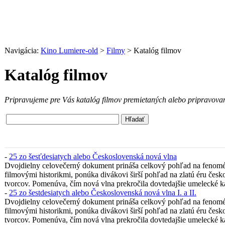
Navigácia:
Kino Lumiere-old
>
Filmy
> Katalóg filmov
Katalóg filmov
Pripravujeme pre Vás katalóg filmov premietaných alebo pripravov
-
25 zo šesťdesiatych alebo Československá nová vlna
Dvojdielny celovečerný dokument prináša celkový pohľad na fenomén
filmovými historikmi, ponúka divákovi širší pohľad na zlatú éru česk
tvorcov. Pomenúva, čím nová vlna prekročila dovtedajšie umelecké ká
-
25 zo šestdesiatych alebo Československá nová vlna I. a II.
Dvojdielny celovečerný dokument prináša celkový pohľad na fenomén
filmovými historikmi, ponúka divákovi širší pohľad na zlatú éru česk
tvorcov. Pomenúva, čím nová vlna prekročila dovtedajšie umelecké ká