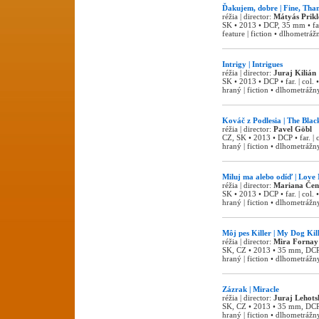
Ďakujem, dobre | Fine, Tha
réžia | director:
Mátyás Prikl
SK • 2013 • DCP, 35 mm • far
feature | fiction • dlhometrážn
Intrigy | Intrigues
réžia | director:
Juraj Kilián
SK • 2013 • DCP • far. | col.
hraný | fiction • dlhometrážny
Kováč z Podlesia | The Bl
réžia | director:
Pavel Göbl
CZ, SK • 2013 • DCP • far. | 
hraný | fiction • dlhometrážny
Miluj ma alebo odíď | Love
réžia | director:
Mariana Čen
SK • 2013 • DCP • far. | col
hraný | fiction • dlhometrážny
Môj pes Killer | My Dog Kil
réžia | director:
Mira Fornay
SK, CZ • 2013 • 35 mm, DCP •
hraný | fiction • dlhometrážny
Zázrak | Miracle
réžia | director:
Juraj Lehots
SK, CZ • 2013 • 35 mm, DCP •
hraný | fiction • dlhometrážny