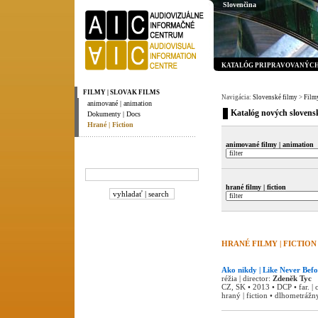
Slovenčina
KATALÓG PRIPRAVOVANÝCH 
FILMY | SLOVAK FILMS
Navigácia:
Slovenské filmy
>
Filmy
animované | animation
Katalóg nových slovensk
Dokumenty | Docs
Hrané | Fiction
animované filmy | animation
hrané filmy | fiction
HRANÉ FILMY | FICTION 
Ako nikdy | Like Never Befo
réžia | director:
Zdeněk Tyc
CZ, SK • 2013 • DCP • far. |
hraný | fiction • dlhometrážny