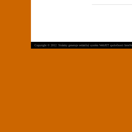
Copyright © 2012. Stránky generuje
redakčný systém WebJET
spoločnosti
InterW