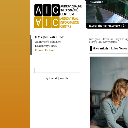
Slovenčina
KATALÓG PRIPRAVOVANÝCH 
FILMY | SLOVAK FILMS
Navigácia:
Slovenské filmy
>
Filmy
animované | animation
nikdy | Like Never Before
Dokumenty | Docs
Ako nikdy | Like Never
Hrané | Fiction