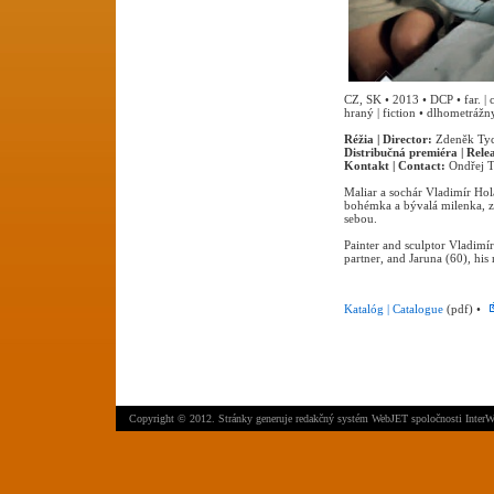
CZ, SK • 2013 • DCP • far. |
hraný | fiction • dlhometrážny
Réžia | Director:
Zdeněk Ty
Distribučná premiéra | Rele
Kontakt | Contact:
Ondřej T
Maliar a sochár Vladimír Hol
bohémka a bývalá milenka, zd
sebou.
Painter and sculptor Vladimír 
partner, and Jaruna (60), his 
Katalóg | Catalogue
(pdf) •
Copyright © 2012. Stránky generuje
redakčný systém WebJET
spoločnosti
InterW