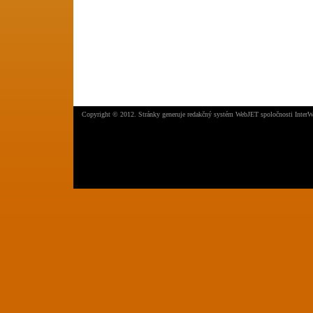
Copyright © 2012. Stránky generuje
redakčný systém WebJET
spoločnosti
InterW