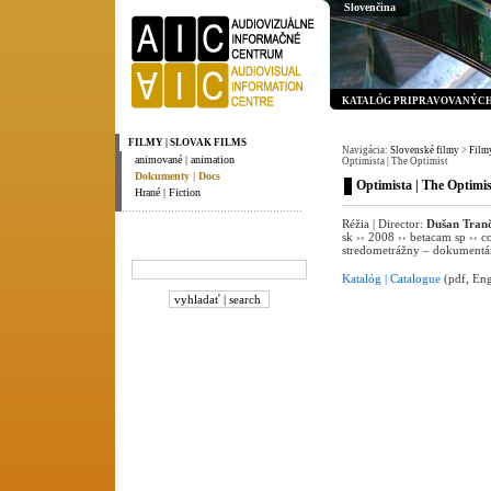
Slovenčina
KATALÓG PRIPRAVOVANÝCH 
FILMY | SLOVAK FILMS
Navigácia:
Slovenské filmy
>
Filmy
animované | animation
Optimista | The Optimist
Dokumenty | Docs
Optimista | The Optimis
Hrané | Fiction
Réžia | Director:
Dušan Tran
sk ›‹ 2008 ›‹ betacam sp ›‹ c
stredometrážny – dokumentár
Katalóg | Catalogue
(pdf, Eng