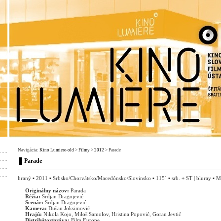
Navigácia:
Kino Lumiere-old
>
Filmy
>
2012
> Parade
Parade
hraný ▪ 2011 ▪ Srbsko/Chorvátsko/Macedónsko/Slovinsko ▪ 115´ ▪ srb. + ST | bluray ▪ 
Originálny názov:
Parada
Réžia:
Srdjan Dragojević
Scenár:
Srdjan Dragojević
Kamera:
Dušan Joksimović
Hrajú:
Nikola Kojo, Miloš Samolov, Hristina Popović, Goran Jevtić
Distribútor/práva:
Film Europe