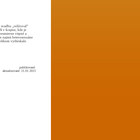
h svadbu „režíroval“
 v krajine, kde je
 nesmierne vtipné a
ne najmä heterosexuáne
blikum vytlieskalo
publikované:
aktualizované: 21.01.2013