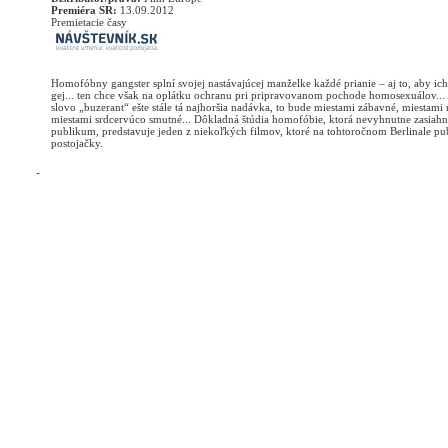
Premiéra SR:
13.09.2012
Premietacie časy
Homofóbny gangster splní svojej nastávajúcej manželke každé prianie – aj to, aby ic
gej... ten chce však na oplátku ochranu pri pripravovanom pochode homosexuálov... A
slovo „buzerant“ ešte stále tá najhoršia nadávka, to bude miestami zábavné, miestami
miestami srdcervúco smutné... Dôkladná štúdia homofóbie, ktorá nevyhnutne zasiah
publikum, predstavuje jeden z niekoľkých filmov, ktoré na tohtoročnom Berlinale pu
postojačky.
-