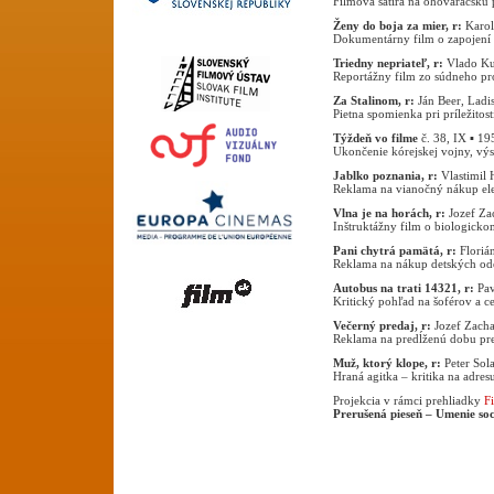
Filmová satira na ohováračskú
Ženy do boja za mier, r:
Karol
Dokumentárny film o zapojení 
Triedny nepriateľ, r:
Vlado Ku
Reportážny film zo súdneho pr
Za Stalinom, r:
Ján Beer, Ladi
Pietna spomienka pri príležitosti
Týždeň vo filme
č. 38, IX ▪ 19
Ukončenie kórejskej vojny, výst
Jablko poznania, r:
Vlastimil 
Reklama na vianočný nákup ele
Vlna je na horách, r:
Jozef Za
Inštruktážny film o biologicko
Pani chytrá pamätá, r:
Floriá
Reklama na nákup detských od
Autobus na trati 14321, r:
Pav
Kritický pohľad na šoférov a c
Večerný predaj, r:
Jozef Zacha
Reklama na predĺženú dobu pr
Muž, ktorý klope, r:
Peter Sol
Hraná agitka – kritika na adre
Projekcia v rámci prehliadky
F
P
rerušená pieseň –
Umenie soc