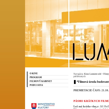
O KINE
Navigácia:
Kino Lumiere-old
>
Filmy
päťdesiatych
PROGRAM
FILMOVÝ KABINET
*Filmová úroda budovate
PODUJATIA
PREMIETACIE ČASY:
21.10.
PÁSMO KRÁTKYCH FILM
Lož má krátke vlny,
r:
Jiří Heč