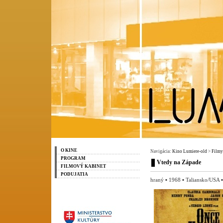
O KINE
Navigácia:
Kino Lumiere-old
>
Filmy
PROGRAM
Vtedy na Západe
FILMOVÝ KABINET
PODUJATIA
hraný ▪ 1968 ▪ Taliansko/USA ▪