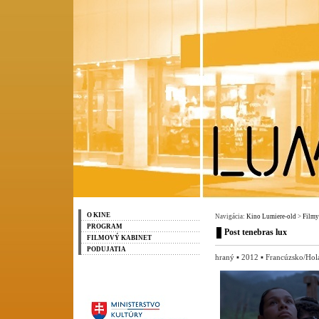
O KINE
Navigácia:
Kino Lumiere-old
>
Filmy
PROGRAM
Post tenebras lux
FILMOVÝ KABINET
PODUJATIA
hraný ▪ 2012 ▪ Francúzsko/Hol